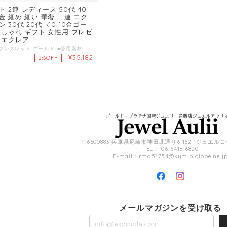
 2連 レディース 50代 40
地金 細め 細い 華奢 二連 エク
30代 20代 k10 10金ゴー
 おしゃれ ギフト 女性用 プレゼ
トエクレア
2連 エクレア ブレスレット ゴールド ■使用素材：K10(10金ゴールド)刻印有り ■全長約18cm(サイズ調節アジャスター部分3cm含む) ■チェーン幅：約1.8mm ■ケース・品質保証書 ■ご注文日から13営業日後の発送となります。 ■商品カテゴリ k10 10金 母の日 ホワイトデー バレンタイン ギフト プレゼント 妻 彼女 サプライズ ジュエリー アクセサリー 通販 贈り物 クリスマスプレゼント 結婚記念日 結婚式 レディース 女性用 人気 セール おしゃれ 20代 30代 40代 50代 60代
¥35,182
2%OFF
〒6600883 兵庫県尼崎市神田北通り6-162-1ジュエル
TEL： 06-6418-6820
E-mail：
rma51754@kym.biglobe.ne.j
メールマガジンを受け取る