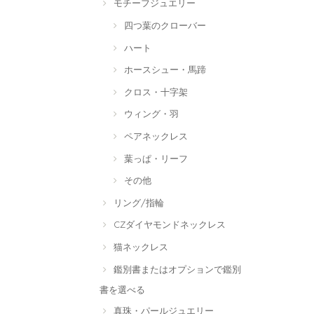
モチーフジュエリー
四つ葉のクローバー
ハート
ホースシュー・馬蹄
クロス・十字架
ウィング・羽
ペアネックレス
葉っぱ・リーフ
その他
リング/指輪
CZダイヤモンドネックレス
猫ネックレス
鑑別書またはオプションで鑑別
書を選べる
真珠・パールジュエリー