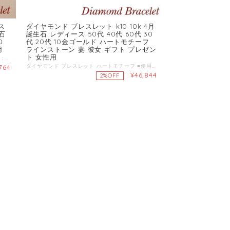
ス
ダイヤモンド ブレスレット k10 10k 4月
生石
誕生石 レディース 50代 40代 60代 30
0
代 20代 10金ゴールド ハートモチーフ
用
ラインストーン 妻 彼女 ギフト プレゼン
ト 女性用
ダイヤモンド ブレスレット ゴールド ■使用素材：K10(10金ゴールド)刻印有り ■天然ダイヤモンド5石 合計0.05ct ■リングパーツ部分：約6.5mm ■全長約18cm（サイズ調節アジャスター部分3cm含む）刻印有 ■ケース・品質保証書付 ■ご注文日から13営業日後の発送となります。 ■商品カテゴリ k10 10金 母の日 ホワイトデー バレンタイン ギフト プレゼント 妻 彼女 サプライズ ジュエリー アクセサリー 金 ゴールド 通販 贈り物 クリスマスプレゼント 結婚記念日 結婚式
ダイヤモンド ブレスレット ハートモチーフ ■使用素材：K10(10金ゴールド) ■天然ダイヤモンド7石 合計0.03ct ■ハートパーツ約12x12mm 厚さ約4.5mm ■全長約18cm(サイズ調節アジャスター部分3cm含む) ■チェーン1本の太さ約1mm K10刻印有 ■ケース・品質保証書付 ■13営業日前後の発送となります。
764
¥46,844
2%OFF