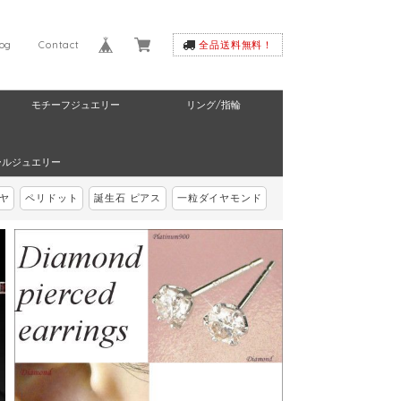
log
Contact
全品送料無料！
モチーフジュエリー
リング/指輪
ールジュエリー
ヤ
ペリドット
誕生石 ピアス
一粒ダイヤモンド