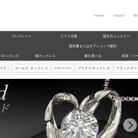
Home
About
B
ブレスレット
ピアス全般
誕生石ジュエリー
鑑別書またはオプションで鑑別
ドネックレス
猫ネックレス
書を選べる
真珠・パ
ワード：
ゴールド ネックレス
クローバー
プラチナネックレス
ブラックダイ