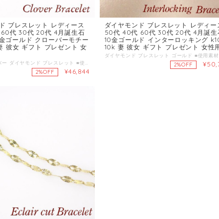
ド ブレスレット レディース
ダイヤモンド ブレスレット レディー
 60代 30代 20代 4月誕生石
50代 40代 60代 30代 20代 4月誕
0 10金ゴールド クローバーモチー
10金ゴールド インターロッキング k1
妻 彼女 ギフト プレゼント 女
10k 妻 彼女 ギフト プレゼント 女性
四葉のクローバー ダイヤモンド ブレスレット ■使用素材：K10(ゴールド) ■天然ダイヤモンド3石 合計0.03ct ■四葉のクローバーデザインパーツ約12x12mm 厚さ約1.5mm ■全長約18cm(サイズ調節アジャスター部分3cm含む) ■チェーン1本の太さ約1mm K10刻印有 ■ケース・品質保証書 ギフト対応ケース有 ■ご注文日から13営業日後の発送となります。
¥50,
2%OFF
¥46,844
2%OFF