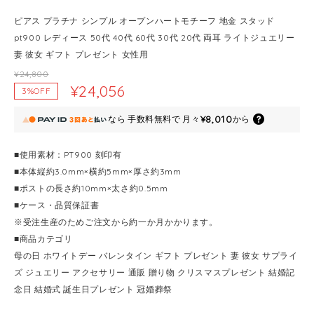
ピアス プラチナ シンプル オープンハートモチーフ 地金 スタッド
pt900 レディース 50代 40代 60代 30代 20代 両耳 ライトジュエリー
妻 彼女 ギフト プレゼント 女性用
¥24,800
¥24,056
3%OFF
¥8,010
なら
手数料無料で
月々
から
■使用素材：PT900 刻印有
■本体縦約3.0mm×横約5mm×厚さ約3mm
■ポストの長さ約10mm×太さ約0.5mm
■ケース・品質保証書
※受注生産のためご注文から約一か月かかります。
■商品カテゴリ
母の日 ホワイトデー バレンタイン ギフト プレゼント 妻 彼女 サプライ
ズ ジュエリー アクセサリー 通販 贈り物 クリスマスプレゼント 結婚記
念日 結婚式 誕生日プレゼント 冠婚葬祭