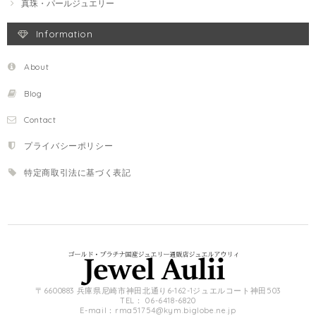
真珠・パールジュエリー
Information
About
Blog
Contact
プライバシーポリシー
特定商取引法に基づく表記
〒6600883 兵庫県尼崎市神田北通り6-162-1ジュエルコート神田503
TEL： 06-6418-6820
E-mail：
rma51754@kym.biglobe.ne.jp