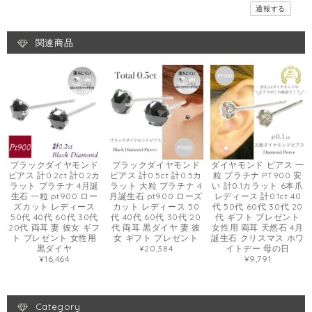
通報する
関連商品
ブラックダイヤモンド
ブラックダイヤモンド
ダイヤモンド ピアス 一
ピアス 計0.2ct 計0.2カ
ピアス 計0.5ct 計0.5カ
粒 プラチナ PT900 安
ラット プラチナ 4月誕
ラット 大粒 プラチナ 4
い 計0.1カラット 6本爪
生石 一粒 pt900 ロー
月誕生石 pt900 ローズ
レディース 計0.1ct 40
ズカット レディース
カット レディース 50
代 50代 60代 30代 20
50代 40代 60代 30代
代 40代 60代 30代 20
代 ギフト プレゼント
20代 両耳 妻 彼女 ギフ
代 両耳 黒ダイヤ 妻 彼
女性用 両耳 天然石 4月
ト プレゼント 女性用
女 ギフト プレゼント
誕生石 クリスマス ホワ
黒ダイヤ
¥20,384
イトデー 母の日
¥16,464
¥9,791
Category