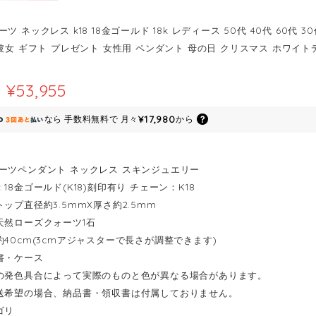
ツ ネックレス k18 18金ゴールド 18k レディース 50代 40代 60代 
 彼女 ギフト プレゼント 女性用 ペンダント 母の日 クリスマス ホワイト
¥53,955
¥17,980
なら
手数料無料で
月々
から
ーツペンダント ネックレス スキンジュエリー
18金ゴールド(K18)刻印有り チェーン：K18
ップ直径約3.5mmX厚さ約2.5mm
天然ローズクォーツ1石
約40cm(3cmアジャスターで長さが調整できます)
書・ケース
の発色具合によって実際のものと色が異なる場合があります。
送希望の場合、納品書・領収書は付属しておりません。
ゴリ