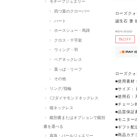
モチーフジュエリー
四つ葉のクローバー
ローズクォー
ハート
誕生石 妻
ホースシュー・馬蹄
¥54,500
1%OFF
クロス・十字架
ウィング・羽
ペアネックレス
葉っぱ・リーフ
ローズクォ
その他
■使用素材：
リング/指輪
■サイズ：ト
■使用石：
CZダイヤモンドネックレス
■チェーン
猫ネックレス
■品質保証
鑑別書またはオプションで鑑別
■モニター
書を選べる
■ギフト配
■商品カテ
真珠・パールジュエリー