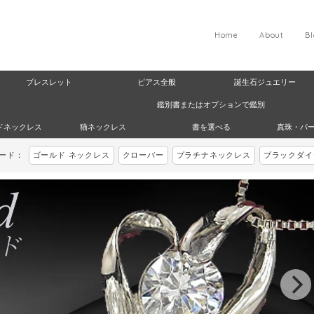
Home
About
B
ブレスレット
ピアス全般
誕生石ジュエリー
鑑別書またはオプションで鑑別
ドネックレス
猫ネックレス
書を選べる
真珠・パ
ワード：
ゴールド ネックレス
クローバー
プラチナネックレス
ブラックダイ