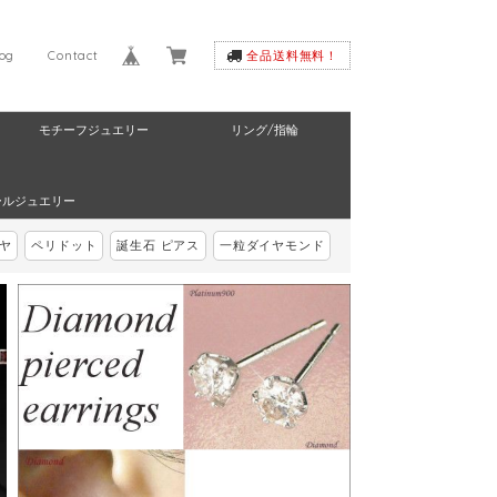
log
Contact
全品送料無料！
モチーフジュエリー
リング/指輪
ールジュエリー
ヤ
ペリドット
誕生石 ピアス
一粒ダイヤモンド