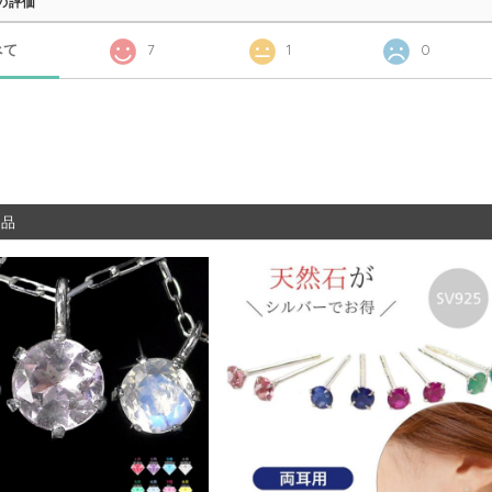
の評価
べて
7
1
0
商品