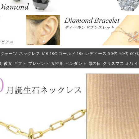
クォーツ ネックレス k18 18金ゴールド 18k レディース 50代 40代 60
妻 彼女 ギフト プレゼント 女性用 ペンダント 母の日 クリスマス ホワ