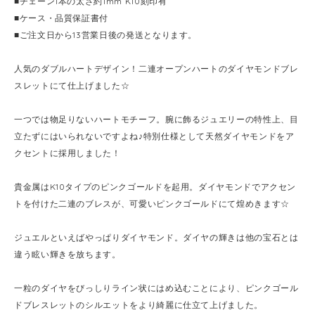
■チェーン1本の太さ約1mm K10刻印有
■ケース・品質保証書付
■ご注文日から13営業日後の発送となります。
人気のダブルハートデザイン！二連オープンハートのダイヤモンドブレ
スレットにて仕上げました☆
一つでは物足りないハートモチーフ。腕に飾るジュエリーの特性上、目
立たずにはいられないですよね♪特別仕様として天然ダイヤモンドをア
クセントに採用しました！
貴金属はK10タイプのピンクゴールドを起用。ダイヤモンドでアクセン
トを付けた二連のブレスが、可愛いピンクゴールドにて煌めきます☆
ジュエルといえばやっぱりダイヤモンド。ダイヤの輝きは他の宝石とは
違う眩い輝きを放ちます。
一粒のダイヤをびっしりライン状にはめ込むことにより、ピンクゴール
ドブレスレットのシルエットをより綺麗に仕立て上げました。