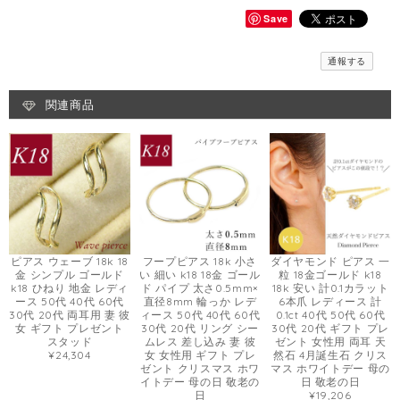
Save
通報する
関連商品
ピアス ウェーブ 18k 18
フープピアス 18k 小さ
ダイヤモンド ピアス 一
金 シンプル ゴールド
い 細い k18 18金 ゴール
粒 18金ゴールド k18
k18 ひねり 地金 レディ
ド パイプ 太さ0.5mm×
18k 安い 計0.1カラット
ース 50代 40代 60代
直径8mm 輪っか レデ
6本爪 レディース 計
30代 20代 両耳用 妻 彼
ィース 50代 40代 60代
0.1ct 40代 50代 60代
女 ギフト プレゼント
30代 20代 リング シー
30代 20代 ギフト プレ
スタッド
ムレス 差し込み 妻 彼
ゼント 女性用 両耳 天
¥24,304
女 女性用 ギフト プレ
然石 4月誕生石 クリス
ゼント クリスマス ホワ
マス ホワイトデー 母の
イトデー 母の日 敬老の
日 敬老の日
日
¥19,206