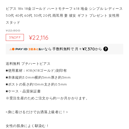
ピアス 18k 18金ゴールド ハートモチーフ k18 地金 シンプル レディース
50代 40代 60代 30代 20代 両耳用 妻 彼女 ギフト プレゼント 女性用
スタッド
¥22,800
¥22,116
3%OFF
¥7,370
なら
手数料無料で
月々
から
送料無料 プチハートピアス
■使用素材：K18(K18ゴールド)刻印有
■本体縦約3.0mm横約5mm厚さ約3mm
■ポストの長さ約10mm太さ約0.5mm
■ケース・品質保証書
※受注生産のためご注文から約一か月かかります。
<身に着けるだけでお洒落上級者に！>
女性の肌身によく馴染む！