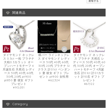
通報する
関連商品
ダイヤモンド ネックレ
横バー ラインネックレ
ダイヤモンド ネックレ
ス 0.3ct 一粒 プラチナ
ス ダイヤモンド レディ
ス プラチナ 天然石 レ
大粒0.3カラット オー
ース 50代 40代 60代
ディース 50代 40代 60
プンハートモチーフ 4
30代 20代 プラチナ SI
代 30代 20代 オープン
月誕生石 天然石 レディ
クラス 計0.1ct ペンダン
ハートモチーフ 4月誕
ース 50代 40代 60代
ト 妻 彼女 ギフト プレ
生石 計0.1ct 計0.1カラ
30代 20代 pt900
ゼント pt900 女性用
ット 計10石 ギフト プ
pt850 妻 彼女 ギフト
¥62,524
レゼント
プレゼント
¥67,122
¥93,051
Category