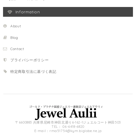
Information
About
Blog
Contact
プライバシーポリシー
特定商取引法に基づく表記
〒6600883 兵庫県尼崎市神田北通り6-162-1ジュエルコート神田503
TEL： 06-6418-6820
E-mail：
rma51754@kym.biglobe.ne.jp