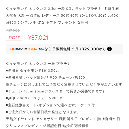
ダイヤモンド ネックレス 0.3ct 一粒 0.3カラット プラチナ 4月誕生石
天然石 大粒 一点留め レディース 50代 40代 60代 30代 20代 pt900
pt850 シンプル 妻 彼女 ギフト プレゼント 女性用
¥87,900
¥87,021
1%OFF
¥29,000
なら
手数料無料で
月々
から
ダイヤモンド ネックレス 一粒 プラチナ
■使用石 ダイヤモンド1石 0.30ct
■使用素材：ヘッド部分/Pt900 チェーン/Pt850
※チェーンに関しましては予告なく変更させていただく事がございます
■チェーン 40cm（3cmアジャスターで長さが調整できます）
■刻印 Pt900 0.30 チェーンPt850
■宝石鑑別書カード(オプションで選べます)・ケース付
■ご注文日から13営業日後の発送となります。
天然ダイヤモンド アクセサリー 通販 誕生日プレゼント 贈り物 母の日
クリスマスプレゼント 結婚記念日 結婚式 冠婚葬祭