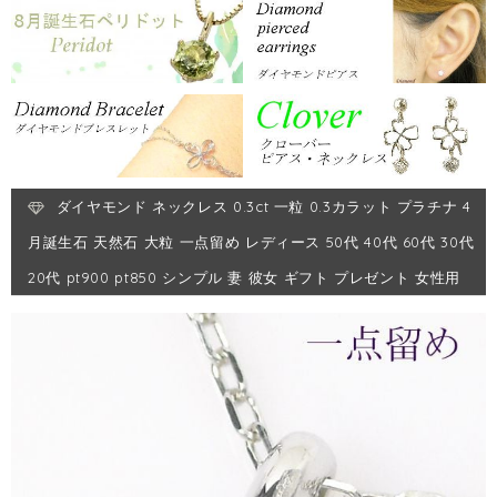
ダイヤモンド ネックレス 0.3ct 一粒 0.3カラット プラチナ 4
月誕生石 天然石 大粒 一点留め レディース 50代 40代 60代 30代
20代 pt900 pt850 シンプル 妻 彼女 ギフト プレゼント 女性用