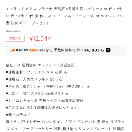
エメラルド ピアス プラチナ 天然石 5月誕生石 レディース 50代 40代
60代 30代 20代 猫 ねこ ネコ アニマルモチーフ 一粒 pt900 シンプル
妻 彼女 ギフト プレゼント
¥12,800
¥12,544
2%OFF
¥4,180
なら
手数料無料で
月々
から
猫ピアス 送料無料 エメラルド 5月誕生石
■使用素材：プラチナ(Pt900)刻印有
■使用石：天然エメラルド合計2石
■サイズ：縦約5.5mmｘ横約4.5mmX厚さ約1.5mm
■ポスト（芯）太さ0.5mm長さ0.9mm
■シリコンキャッチ 専用ケース・品質保証書付
■ご注文日から2-3週間後の発送になります。
■商品カテゴリ
母の日 ホワイトデー バレンタイン ギフト プレゼント 妻 彼女 サプライ
ズ ジュエリー アクセサリー 通販 贈り物 クリスマスプレゼント 結婚記