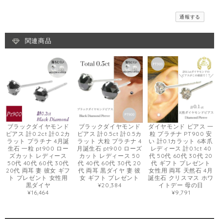
通報する
関連商品
ブラックダイヤモンド
ブラックダイヤモンド
ダイヤモンド ピアス 一
ピアス 計0.2ct 計0.2カ
ピアス 計0.5ct 計0.5カ
粒 プラチナ PT900 安
ラット プラチナ 4月誕
ラット 大粒 プラチナ 4
い 計0.1カラット 6本爪
生石 一粒 pt900 ロー
月誕生石 pt900 ローズ
レディース 計0.1ct 40
ズカット レディース
カット レディース 50
代 50代 60代 30代 20
50代 40代 60代 30代
代 40代 60代 30代 20
代 ギフト プレゼント
20代 両耳 妻 彼女 ギフ
代 両耳 黒ダイヤ 妻 彼
女性用 両耳 天然石 4月
ト プレゼント 女性用
女 ギフト プレゼント
誕生石 クリスマス ホワ
黒ダイヤ
¥20,384
イトデー 母の日
¥16,464
¥9,791