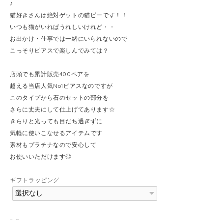
♪
猫好きさんは絶対ゲットの猫ピーです！！
いつも猫がいればうれしいけれど・・
お出かけ・仕事では一緒にいられないので
こっそりピアスで楽しんでみては？
店頭でも累計販売400ペアを
越える当店人気No1ピアスなのですが
このタイプから石のセットの部分を
さらに丈夫にして仕上げてあります☆
きらりと光っても目だち過ぎずに
気軽に使いこなせるアイテムです
素材もプラチナなので安心して
お使いいただけます◎
ギフトラッピング