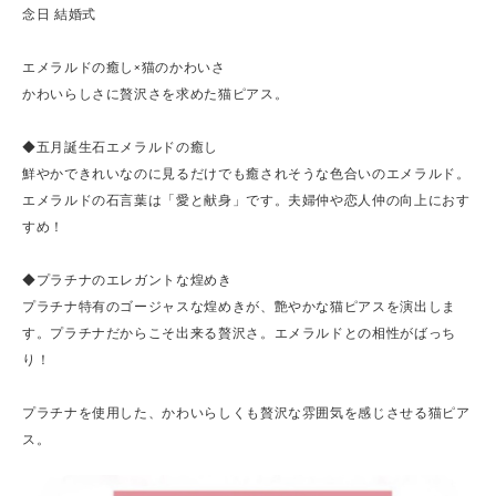
念日 結婚式
エメラルドの癒し×猫のかわいさ
かわいらしさに贅沢さを求めた猫ピアス。
◆五月誕生石エメラルドの癒し
鮮やかできれいなのに見るだけでも癒されそうな色合いのエメラルド。
エメラルドの石言葉は「愛と献身」です。夫婦仲や恋人仲の向上におす
すめ！
◆プラチナのエレガントな煌めき
プラチナ特有のゴージャスな煌めきが、艶やかな猫ピアスを演出しま
す。プラチナだからこそ出来る贅沢さ。エメラルドとの相性がばっち
り！
プラチナを使用した、かわいらしくも贅沢な雰囲気を感じさせる猫ピア
ス。