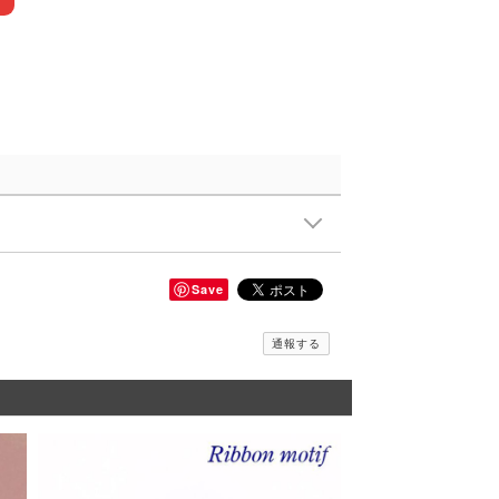
Save
通報する