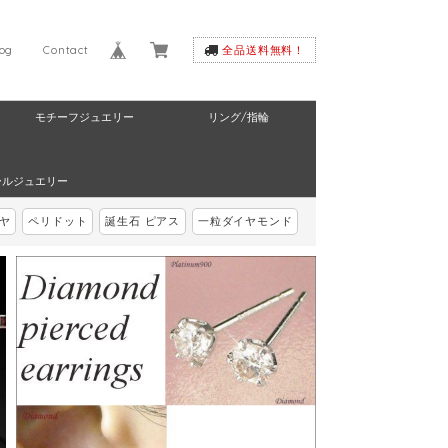
log
Contact
全品送料無料！
モチーフジュエリー
リング/指輪
ールジュエリー
ヤ
ペリドット
誕生石 ピアス
一粒ダイヤモンド