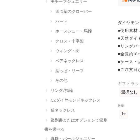
モチーフジュエリー
四つ葉のクローバー
ハート
ダイヤモン
■使用素材
ホースシュー・馬蹄
■天然ダイヤ
クロス・十字架
■リングパ
ウィング・羽
■全長約1
ペアネックレス
■ケース・
■ご注文日
葉っぱ・リーフ
その他
ギフトラッ
リング/指輪
CZダイヤモンドネックレス
数量
猫ネックレス
鑑別書またはオプションで鑑別
書を選べる
真珠・パールジュエリー