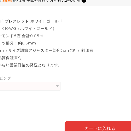
¥17,240
なら
手数料無料で
月々
から
ド ブレスレット ホワイトゴールド
：K10WG（ホワイトゴールド）
モンド5石 合計0.05ct
ーツ部分：約6.5mm
8cm（サイズ調節アジャスター部分3cm含む）刻印有
品質保証書付
から13営業日後の発送となります。
ピング
カートに入れる