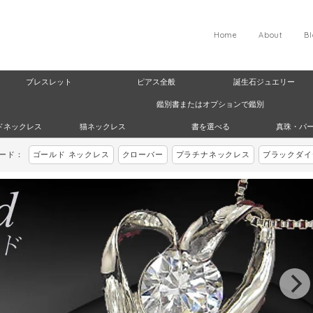
Home
About
B
ブレスレット
ピアス全般
誕生石ジュエリー
鑑別書またはオプションで鑑別
ドネックレス
猫ネックレス
書を選べる
真珠・パ
ワード：
ゴールド ネックレス
クローバー
プラチナネックレス
ブラックダイ