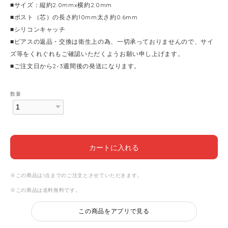
■サイズ：縦約2.0mmx横約2.0mm
■ポスト（芯）の長さ約10mm太さ約0.6mm
■シリコンキャッチ
■ピアスの返品・交換は衛生上の為、一切承っておりませんので、サイ
ズ等をくれぐれもご確認いただくようお願い申し上げます。
■ご注文日から2-3週間後の発送になります。
数量
カートに入れる
※この商品は1点までのご注文とさせていただきます。
※この商品は
送料無料
です。
この商品をアプリで見る