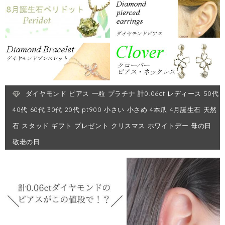
ダイヤモンド ピアス 一粒 プラチナ 計0.06ct レディース 50代
40代 60代 30代 20代 pt900 小さい 小さめ 4本爪 4月誕生石 天然
石 スタッド ギフト プレゼント クリスマス ホワイトデー 母の日
敬老の日