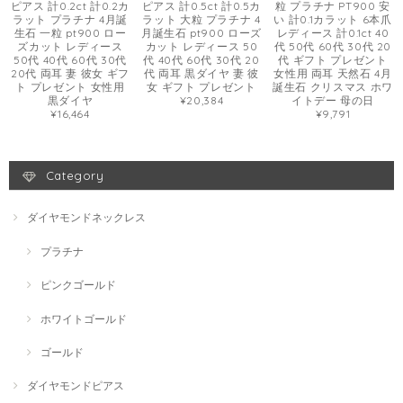
ピアス 計0.2ct 計0.2カ
ピアス 計0.5ct 計0.5カ
粒 プラチナ PT900 安
ラット プラチナ 4月誕
ラット 大粒 プラチナ 4
い 計0.1カラット 6本爪
生石 一粒 pt900 ロー
月誕生石 pt900 ローズ
レディース 計0.1ct 40
ズカット レディース
カット レディース 50
代 50代 60代 30代 20
50代 40代 60代 30代
代 40代 60代 30代 20
代 ギフト プレゼント
20代 両耳 妻 彼女 ギフ
代 両耳 黒ダイヤ 妻 彼
女性用 両耳 天然石 4月
ト プレゼント 女性用
女 ギフト プレゼント
誕生石 クリスマス ホワ
黒ダイヤ
¥20,384
イトデー 母の日
¥16,464
¥9,791
Category
ダイヤモンドネックレス
プラチナ
ピンクゴールド
ホワイトゴールド
ゴールド
ダイヤモンドピアス