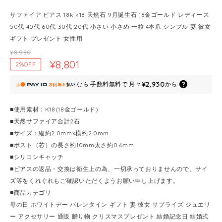
サファイア ピアス 18k k18 天然石 9月誕生石 18金ゴールド レディース
50代 40代 60代 30代 20代 小さい 小さめ 一粒 4本爪 シンプル 妻 彼女
ギフト プレゼント 女性用
¥8,980
¥8,801
2%OFF
¥2,930
なら
手数料無料で
月々
から
■使用素材：K18(18金ゴールド)
■天然サファイア合計2石
■サイズ：縦約2.0mmx横約2.0mm
■ポスト（芯）の長さ約10mm太さ約0.6mm
■シリコンキャッチ
■ピアスの返品・交換は衛生上の為、一切承っておりませんので、サイ
ズ等をくれぐれもご確認いただくようお願い申し上げます。
■商品カテゴリ
母の日 ホワイトデー バレンタイン ギフト 妻 彼女 サプライズ ジュエリ
ー アクセサリー 通販 贈り物 クリスマスプレゼント 結婚記念日 結婚式