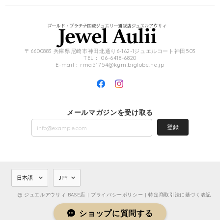
〒6600883 兵庫県尼崎市神田北通り6-162-1ジュエルコート神田503
TEL： 06-6418-6820
E-mail：
rma51754@kym.biglobe.ne.jp
メールマガジンを受け取る
登録
ジュエルアウリィ BASE店 |
プライバシーポリシー
|
特定商取引法に基づく表記
ショップに質問する