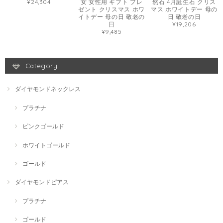
¥24,304
女 女性用 ギフト プレ
然石 4月誕生石 クリス
ゼント クリスマス ホワ
マス ホワイトデー 母の
イトデー 母の日 敬老の
日 敬老の日
日
¥19,206
¥9,485
Category
ダイヤモンドネックレス
プラチナ
ピンクゴールド
ホワイトゴールド
ゴールド
ダイヤモンドピアス
プラチナ
ゴールド