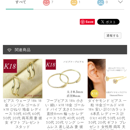
すべて
7
1
0
Save
通報する
関連商品
ピアス ウェーブ 18k 18
フープピアス 18k 小さ
ダイヤモンド ピアス 一
金 シンプル ゴールド
い 細い k18 18金 ゴール
粒 18金ゴールド k18
k18 ひねり 地金 レディ
ド パイプ 太さ0.5mm×
18k 安い 計0.1カラット
ース 50代 40代 60代
直径8mm 輪っか レデ
6本爪 レディース 計
30代 20代 両耳用 妻 彼
ィース 50代 40代 60代
0.1ct 40代 50代 60代
女 ギフト プレゼント
30代 20代 リング シー
30代 20代 ギフト プレ
スタッド
ムレス 差し込み 妻 彼
ゼント 女性用 両耳 天