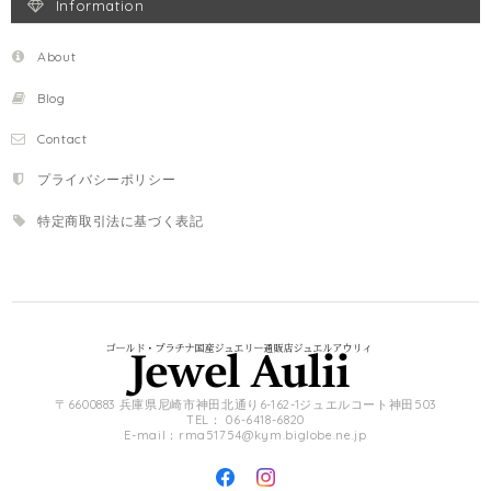
Information
About
Blog
Contact
プライバシーポリシー
特定商取引法に基づく表記
〒6600883 兵庫県尼崎市神田北通り6-162-1ジュエルコート神田503
TEL： 06-6418-6820
E-mail：
rma51754@kym.biglobe.ne.jp