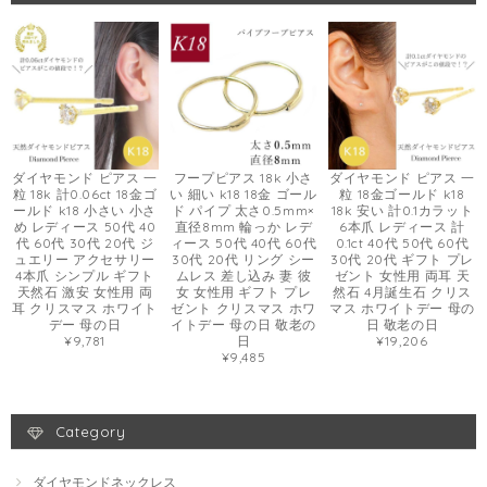
ダイヤモンド ピアス 一
フープピアス 18k 小さ
ダイヤモンド ピアス 一
粒 18k 計0.06ct 18金ゴ
い 細い k18 18金 ゴール
粒 18金ゴールド k18
ールド k18 小さい 小さ
ド パイプ 太さ0.5mm×
18k 安い 計0.1カラット
め レディース 50代 40
直径8mm 輪っか レデ
6本爪 レディース 計
代 60代 30代 20代 ジ
ィース 50代 40代 60代
0.1ct 40代 50代 60代
ュエリー アクセサリー
30代 20代 リング シー
30代 20代 ギフト プレ
4本爪 シンプル ギフト
ムレス 差し込み 妻 彼
ゼント 女性用 両耳 天
天然石 激安 女性用 両
女 女性用 ギフト プレ
然石 4月誕生石 クリス
耳 クリスマス ホワイト
ゼント クリスマス ホワ
マス ホワイトデー 母の
デー 母の日
イトデー 母の日 敬老の
日 敬老の日
¥9,781
日
¥19,206
¥9,485
Category
ダイヤモンドネックレス