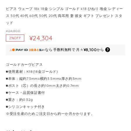
ピアス ウェーブ 18k 18金 シンプル ゴールド k18 ひねり 地金 レディー
ス 50代 40代 60代 30代 20代 両耳用 妻 彼女 ギフト プレゼント スタ
ッド
¥24,800
¥24,304
2%OFF
¥8,100
なら
手数料無料で
月々
から
ゴールドカーヴピアス
■使用素材：K18(18金ゴールド)
■本体：縦約7.3mmx横約3.5mmx厚さ約3mm
■ポスト（芯）の長さ約10mm太さ約0.7mm
■ケース・品質保証書付
■重さ：約0.32g
■シリコンキャッチ付き
※受注生産のためご注文日から約一か月かかります。