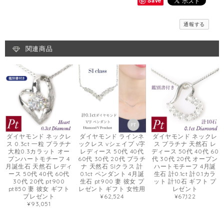
Save
通報する
関連商品
ダイヤモンド ネックレ
ダイヤモンド ラインネ
ダイヤモンド ネックレ
ス 0.3ct 一粒 プラチナ
ックレス vシェイプ v字
ス プラチナ 天然石 レ
大粒0.3カラット オー
レディース 50代 40代
ディース 50代 40代 60
プンハートモチーフ 4
60代 30代 20代 プラチ
代 30代 20代 オープン
月誕生石 天然石 レディ
ナ 天然石 SIクラス 計
ハートモチーフ 4月誕
ース 50代 40代 60代
0.1ct ペンダント 4月誕
生石 計0.1ct 計0.1カラ
30代 20代 pt900
生石 pt900 妻 彼女 プ
ット 計10石 ギフト プ
pt850 妻 彼女 ギフト
レゼント ギフト 女性用
レゼント
プレゼント
¥62,524
¥67,122
¥93,051