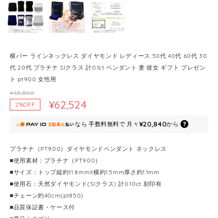
横バー ラインネックレス ダイヤモンド レディース 50代 40代 60代 30
代 20代 プラチナ SIクラス 計0.1ct ペンダント 妻 彼女 ギフト プレゼン
ト pt900 女性用
¥63,800
¥62,524
2%OFF
¥20,840
なら
手数料無料で
月々
から
プラチナ（PT900）ダイヤモンドペンダント ネックレス
■使用素材：プラチナ（PT900）
■サイズ：トップ縦約11.8mmX横約1.5mm厚さ約1.1mm
■使用石：天然ダイヤモンド(SIクラス) 計0.10ct 刻印有
■チェーン約40cm(pt850)
■品質保証書・ケース付