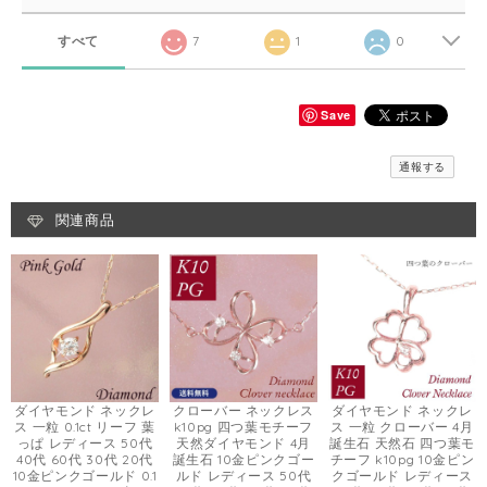
すべて
7
1
0
Save
通報する
関連商品
ダイヤモンド ネックレ
クローバー ネックレス
ダイヤモンド ネックレ
ス 一粒 0.1ct リーフ 葉
k10pg 四つ葉モチーフ
ス 一粒 クローバー 4月
っぱ レディース 50代
天然ダイヤモンド 4月
誕生石 天然石 四つ葉モ
40代 60代 30代 20代
誕生石 10金ピンクゴー
チーフ k10pg 10金ピン
10金ピンクゴールド 0.1
ルド レディース 50代
クゴールド レディース