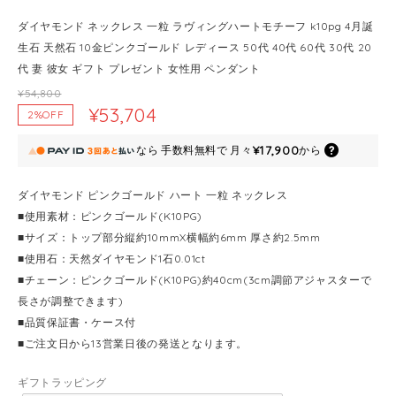
ダイヤモンド ネックレス 一粒 ラヴィングハートモチーフ k10pg 4月誕
生石 天然石 10金ピンクゴールド レディース 50代 40代 60代 30代 20
代 妻 彼女 ギフト プレゼント 女性用 ペンダント
¥54,800
¥53,704
2%OFF
¥17,900
なら
手数料無料で
月々
から
ダイヤモンド ピンクゴールド ハート 一粒 ネックレス
■使用素材：ピンクゴールド(K10PG)
■サイズ：トップ部分縦約10mmX横幅約6mm 厚さ約2.5mm
■使用石：天然ダイヤモンド1石0.01ct
■チェーン：ピンクゴールド(K10PG)約40cm(3cm調節アジャスターで
長さが調整できます)
■品質保証書・ケース付
■ご注文日から13営業日後の発送となります。
ギフトラッピング