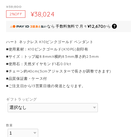
¥38,800
¥38,024
2%OFF
¥12,670
なら
手数料無料で
月々
から
ハート ネックレス K10ピンクゴールド ペンダント
■使用素材：K10ピンクゴールド(K10PG)刻印有
■サイズ：トップ縦8.8mmX横約8.5mm厚さ約2.5mm
■使用石：天然ダイヤモンド1石0.01ct
■チェーン約40cm(3cmアジャスターで長さが調整できます)
■品質保証書・ケース付
■ご注文日から13営業日後の発送となります。
ギフトラッピング
数量