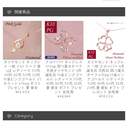
関連商品
ダイヤモンド ネックレ
クローバー ネックレス
ダイヤモンド ネックレ
ス 一粒 0.1ct リーフ 葉
k10pg 四つ葉モチーフ
ス 一粒 クローバー 4月
っぱ レディース 50代
天然ダイヤモンド 4月
誕生石 天然石 四つ葉モ
40代 60代 30代 20代
誕生石 10金ピンクゴー
チーフ k10pg 10金ピン
10金ピンクゴールド 0.1
ルド レディース 50代
クゴールド レディース
カラット k10pg ギフト
40代 60代 30代 20代
50代 40代 60代 30代
プレゼント 妻 彼女
妻 彼女 ギフト プレゼ
20代 妻 彼女 ギフト プ
¥43,904
ント 女性用
レゼント 女性用
¥46,844
¥38,024
Category