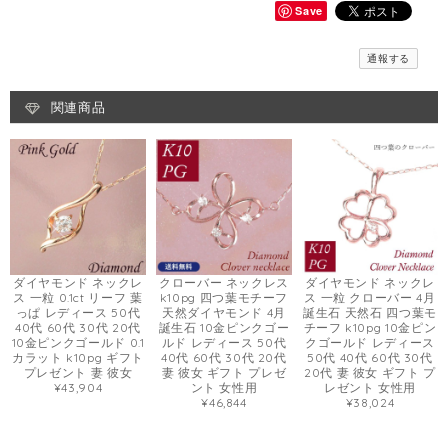
Save
通報する
関連商品
ダイヤモンド ネックレ
クローバー ネックレス
ダイヤモンド ネックレ
ス 一粒 0.1ct リーフ 葉
k10pg 四つ葉モチーフ
ス 一粒 クローバー 4月
っぱ レディース 50代
天然ダイヤモンド 4月
誕生石 天然石 四つ葉モ
40代 60代 30代 20代
誕生石 10金ピンクゴー
チーフ k10pg 10金ピン
10金ピンクゴールド 0.1
ルド レディース 50代
クゴールド レディース
カラット k10pg ギフト
40代 60代 30代 20代
50代 40代 60代 30代
プレゼント 妻 彼女
妻 彼女 ギフト プレゼ
20代 妻 彼女 ギフト プ
¥43,904
ント 女性用
レゼント 女性用
¥46,844
¥38,024