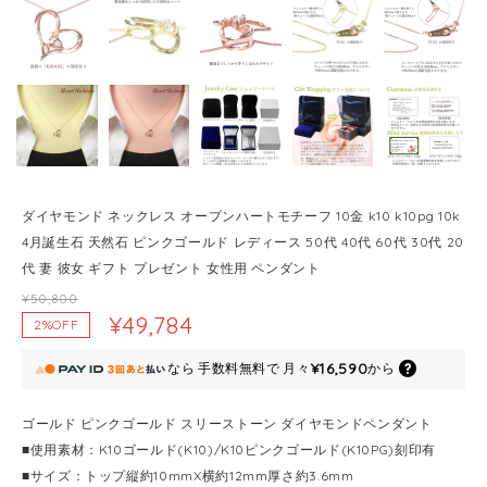
ダイヤモンド ネックレス オープンハートモチーフ 10金 k10 k10pg 10k
4月誕生石 天然石 ピンクゴールド レディース 50代 40代 60代 30代 20
代 妻 彼女 ギフト プレゼント 女性用 ペンダント
¥50,800
¥49,784
2%OFF
¥16,590
なら
手数料無料で
月々
から
ゴールド ピンクゴールド スリーストーン ダイヤモンドペンダント
■使用素材：K10ゴールド(K10)/K10ピンクゴールド(K10PG)刻印有
■サイズ：トップ縦約10mmX横約12mm厚さ約3.6mm