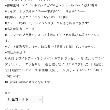
■使用素材：K10ゴールド(K10)/K10ピンクゴールド(K10)刻印有り
■サイズ：トップ縦約12.5mmX横約10.3mm厚さ約2.5mm
■使用石：天然ダイヤモンド1石0.05ct 刻印有
■チェーン約40cm(3cmアジャスターで長さが調整できます)
■品質保証書・ケース
■モニターの発色具合によって実際のものと色が異なる場合がありま
す。
■ギフト配送希望の場合、納品書・領収書は付属しておりません。
■商品カテゴリ
母の日 ホワイトデー バレンタイン ギフト プレゼント 妻 彼女 サプライ
ズ ジュエリー アクセサリー 通販 贈り物 クリスマスプレゼント 結婚記
念日 結婚式 レディース 女性用 人気 セール おしゃれ 20代 30代 40代
50代 60代
■13営業日前後の発送となります。
種類
ギフトラッピング