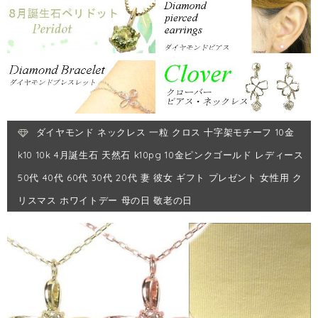
ダイヤモンド ネックレス 一粒 クロス 十字架モチーフ 10金
k10 10k 4月誕生石 天然石 k10pg 10金ピンクゴールド レディース
50代 40代 60代 30代 20代 妻 彼女 ギフト プレゼント 女性用 ク
リスマス ホワイトデー 母の日 敬老の日