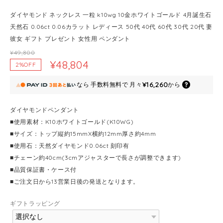
ダイヤモンド ネックレス 一粒 k10wg 10金ホワイトゴールド 4月誕生石
天然石 0.06ct 0.06カラット レディース 50代 40代 60代 30代 20代 妻
彼女 ギフト プレゼント 女性用 ペンダント
¥49,800
¥48,804
2%OFF
¥16,260
なら
手数料無料で
月々
から
ダイヤモンドペンダント
■使用素材：K10ホワイトゴールド(K10WG)
■サイズ：トップ縦約15mmX横約12mm厚さ約4mm
■使用石：天然ダイヤモンド0.06ct 刻印有
■チェーン約40cm(3cmアジャスターで長さが調整できます)
■品質保証書・ケース付
■ご注文日から13営業日後の発送となります。
ギフトラッピング