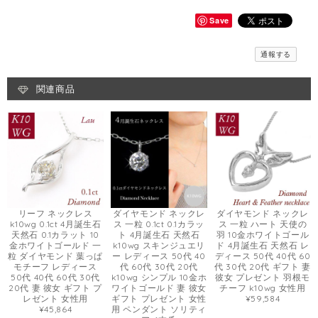
Save
通報する
関連商品
リーフ ネックレス
ダイヤモンド ネックレ
ダイヤモンド ネックレ
k10wg 0.1ct 4月誕生石
ス 一粒 0.1ct 0.1カラッ
ス 一粒 ハート 天使の
天然石 0.1カラット 10
ト 4月誕生石 天然石
羽 10金ホワイトゴール
金ホワイトゴールド 一
k10wg スキンジュエリ
ド 4月誕生石 天然石 レ
粒 ダイヤモンド 葉っぱ
ー レディース 50代 40
ディース 50代 40代 60
モチーフ レディース
代 60代 30代 20代
代 30代 20代 ギフト 妻
50代 40代 60代 30代
k10wg シンプル 10金ホ
彼女 プレゼント 羽根モ
20代 妻 彼女 ギフト プ
ワイトゴールド 妻 彼女
チーフ k10wg 女性用
レゼント 女性用
ギフト プレゼント 女性
¥59,584
¥45,864
用 ペンダント ソリティ