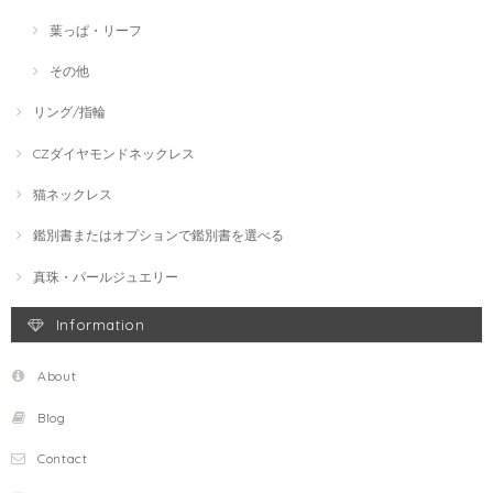
葉っぱ・リーフ
その他
リング/指輪
CZダイヤモンドネックレス
猫ネックレス
鑑別書またはオプションで鑑別書を選べる
真珠・パールジュエリー
Information
About
Blog
Contact