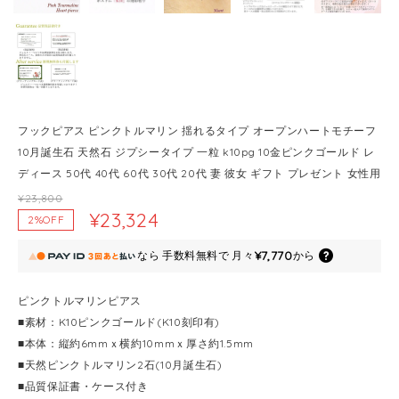
フックピアス ピンクトルマリン 揺れるタイプ オープンハートモチーフ
10月誕生石 天然石 ジプシータイプ 一粒 k10pg 10金ピンクゴールド レ
ディース 50代 40代 60代 30代 20代 妻 彼女 ギフト プレゼント 女性用
¥23,800
¥23,324
2%OFF
¥7,770
なら
手数料無料で
月々
から
ピンクトルマリンピアス
■素材：K10ピンクゴールド(K10刻印有)
■本体：縦約6mmｘ横約10mmｘ厚さ約1.5mm
■天然ピンクトルマリン2石(10月誕生石)
■品質保証書・ケース付き