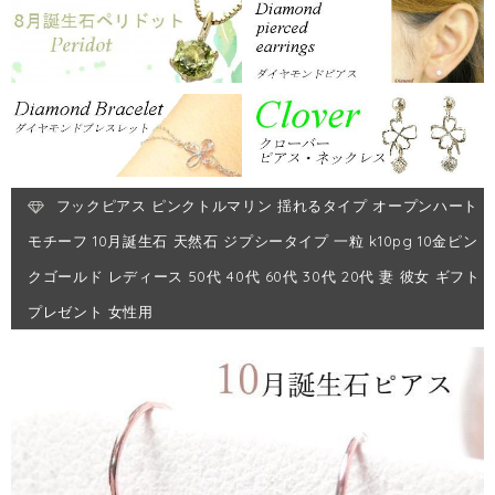
フックピアス ピンクトルマリン 揺れるタイプ オープンハート
モチーフ 10月誕生石 天然石 ジプシータイプ 一粒 k10pg 10金ピン
クゴールド レディース 50代 40代 60代 30代 20代 妻 彼女 ギフト
プレゼント 女性用