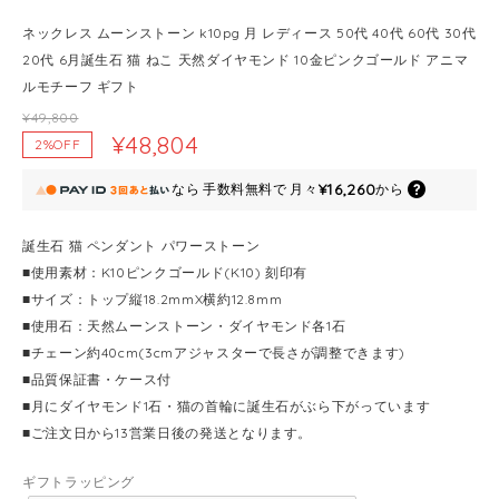
ネックレス ムーンストーン k10pg 月 レディース 50代 40代 60代 30代
20代 6月誕生石 猫 ねこ 天然ダイヤモンド 10金ピンクゴールド アニマ
ルモチーフ ギフト
¥49,800
¥48,804
2%OFF
¥16,260
なら
手数料無料で
月々
から
誕生石 猫 ペンダント パワーストーン
■使用素材：K10ピンクゴールド(K10) 刻印有
■サイズ：トップ縦18.2mmX横約12.8mm
■使用石：天然ムーンストーン・ダイヤモンド各1石
■チェーン約40cm(3cmアジャスターで長さが調整できます)
■品質保証書・ケース付
■月にダイヤモンド1石・猫の首輪に誕生石がぶら下がっています
■ご注文日から13営業日後の発送となります。
ギフトラッピング