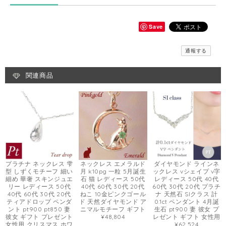
Save
通報する
関連商品
プラチナ ネックレス 雫
ネックレス エメラルド
ダイヤモンド ラインネ
型 しずくモチーフ 細い
月 k10pg 一粒 5月誕生
ックレス vシェイプ v字
細め 華奢 スキンジュエ
石 猫 レディース 50代
レディース 50代 40代
リー レディース 50代
40代 60代 30代 20代
60代 30代 20代 プラチ
40代 60代 30代 20代
ねこ 10金ピンクゴール
ナ 天然石 SIクラス 計
ティアドロップ ペンダ
ド 天然ダイヤモンド ア
0.1ct ペンダント 4月誕
ント pt900 pt850 妻
ニマルモチーフ ギフト
生石 pt900 妻 彼女 プ
彼女 ギフト プレゼント
¥48,804
レゼント ギフト 女性用
女性用 クリスマス ホワ
¥62,524