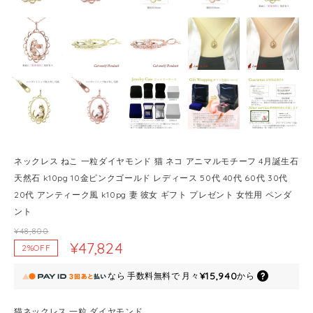
ネックレス ねこ 一粒ダイヤモンド 猫 ネコ アニマルモチーフ 4月誕生石
天然石 k10pg 10金ピンクゴールド レディース 50代 40代 60代 30代
20代 アンティーク風 k10pg 妻 彼女 ギフト プレゼント 女性用 ペンダ
ント
¥48,800
¥47,824
2%OFF
¥15,940
なら
手数料無料で
月々
から
猫ネックレス 一粒 ダイヤモンド