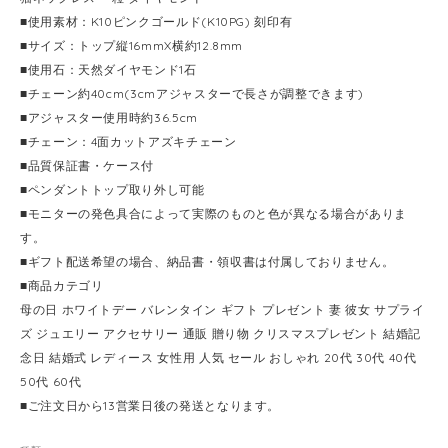
■使用素材：K10ピンクゴールド(K10PG) 刻印有
■サイズ：トップ縦16mmX横約12.8mm
■使用石：天然ダイヤモンド1石
■チェーン約40cm(3cmアジャスターで長さが調整できます)
■アジャスター使用時約36.5cm
■チェーン：4面カットアズキチェーン
■品質保証書・ケース付
■ペンダントトップ取り外し可能
■モニターの発色具合によって実際のものと色が異なる場合がありま
す。
■ギフト配送希望の場合、納品書・領収書は付属しておりません。
■商品カテゴリ
母の日 ホワイトデー バレンタイン ギフト プレゼント 妻 彼女 サプライ
ズ ジュエリー アクセサリー 通販 贈り物 クリスマスプレゼント 結婚記
念日 結婚式 レディース 女性用 人気 セール おしゃれ 20代 30代 40代
50代 60代
■ご注文日から13営業日後の発送となります。