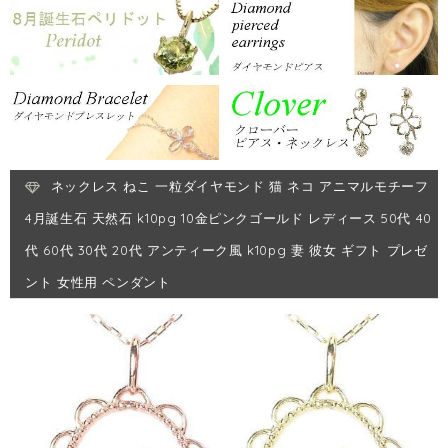
ネックレス ねこ 一粒ダイヤモンド 猫 ネコ アニマルモチーフ
4月誕生石 天然石 k10pg 10金ピンクゴールド レディース 50代 40
代 60代 30代 20代 アンティーク風 k10pg 妻 彼女 ギフト プレゼ
ント 女性用 ペンダント