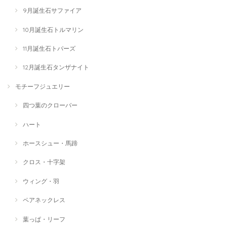
9月誕生石サファイア
10月誕生石トルマリン
11月誕生石トパーズ
12月誕生石タンザナイト
モチーフジュエリー
四つ葉のクローバー
ハート
ホースシュー・馬蹄
クロス・十字架
ウィング・羽
ペアネックレス
葉っぱ・リーフ