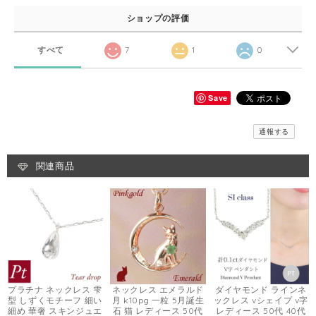
ショップの評価
すべて
7
1
0
Save
通報する
関連商品
プラチナ ネックレス 雫
ネックレス エメラルド
ダイヤモンド ラインネ
型 しずくモチーフ 細い
月 k10pg 一粒 5月誕生
ックレス vシェイプ v字
細め 華奢 スキンジュエ
石 猫 レディース 50代
レディース 50代 40代