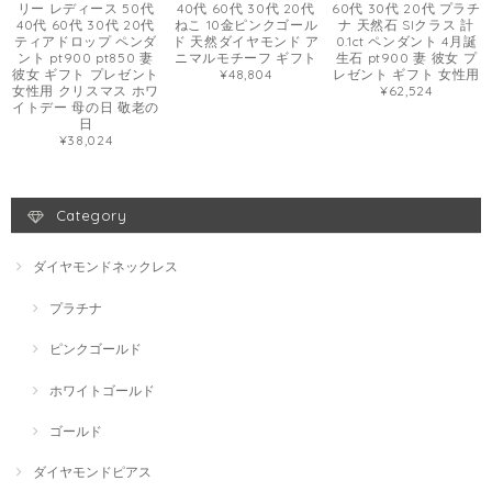
リー レディース 50代
40代 60代 30代 20代
60代 30代 20代 プラチ
40代 60代 30代 20代
ねこ 10金ピンクゴール
ナ 天然石 SIクラス 計
ティアドロップ ペンダ
ド 天然ダイヤモンド ア
0.1ct ペンダント 4月誕
ント pt900 pt850 妻
ニマルモチーフ ギフト
生石 pt900 妻 彼女 プ
彼女 ギフト プレゼント
¥48,804
レゼント ギフト 女性用
女性用 クリスマス ホワ
¥62,524
イトデー 母の日 敬老の
日
¥38,024
Category
ダイヤモンドネックレス
プラチナ
ピンクゴールド
ホワイトゴールド
ゴールド
ダイヤモンドピアス