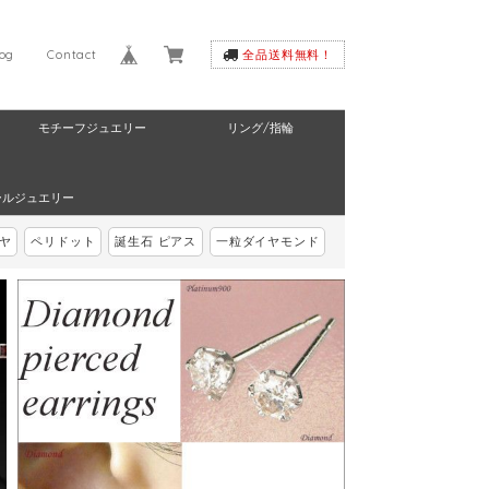
log
Contact
全品送料無料！
モチーフジュエリー
リング/指輪
ールジュエリー
ヤ
ペリドット
誕生石 ピアス
一粒ダイヤモンド