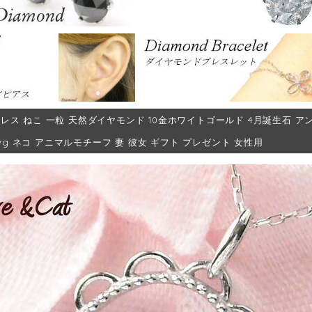
レス ねこ 一粒 天然ダイヤモンド 10金ホワイトゴールド 4月誕生石 アンティ
10wg ネコ アニマルモチーフ 妻 彼女 ギフト プレゼント 女性用