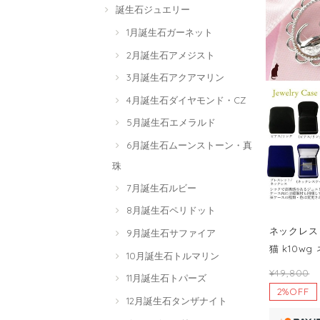
誕生石ジュエリー
1月誕生石ガーネット
2月誕生石アメジスト
3月誕生石アクアマリン
4月誕生石ダイヤモンド・CZ
5月誕生石エメラルド
6月誕生石ムーンストーン・真
珠
7月誕生石ルビー
8月誕生石ペリドット
ネックレス 
9月誕生石サファイア
猫 k10w
10月誕生石トルマリン
¥49,800
11月誕生石トパーズ
2%OFF
12月誕生石タンザナイト