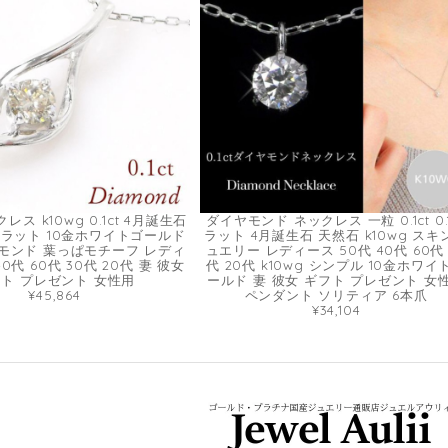
レス k10wg 0.1ct 4月誕生石
ダイヤモンド ネックレス 一粒 0.1ct 0.
1カラット 10金ホワイトゴールド
ラット 4月誕生石 天然石 k10wg スキ
モンド 葉っぱモチーフ レディ
ュエリー レディース 50代 40代 60代 
40代 60代 30代 20代 妻 彼女
代 20代 k10wg シンプル 10金ホワイ
ト プレゼント 女性用
ールド 妻 彼女 ギフト プレゼント 女
¥45,864
ペンダント ソリティア 6本爪
¥34,104