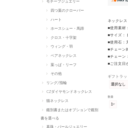
モチーフジュエリー
四つ葉のクローバー
ハート
ネックレス
■使用素材：
ホースシュー・馬蹄
■サイズ：ト
クロス・十字架
■使用石：
ウィング・羽
■チェーン
ペアネックレス
■チェーン
■ご注文日
葉っぱ・リーフ
その他
ギフトラッ
リング/指輪
CZダイヤモンドネックレス
数量
猫ネックレス
鑑別書またはオプションで鑑別
書を選べる
真珠・パールジュエリー