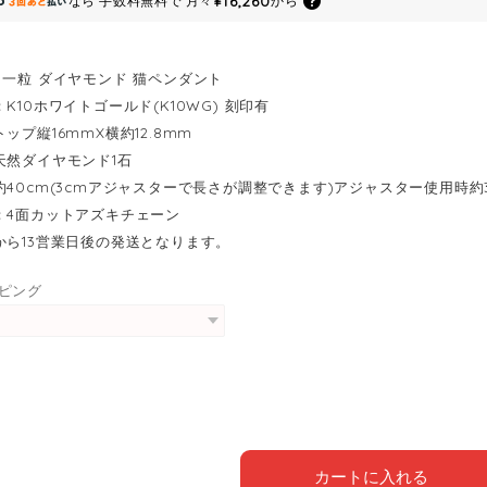
¥16,260
なら
手数料無料で
月々
から
 一粒 ダイヤモンド 猫ペンダント
K10ホワイトゴールド(K10WG) 刻印有
ップ縦16mmX横約12.8mm
天然ダイヤモンド1石
約40cm(3cmアジャスターで長さが調整できます)アジャスター使用時約36
：4面カットアズキチェーン
から13営業日後の発送となります。
ピング
カートに入れる