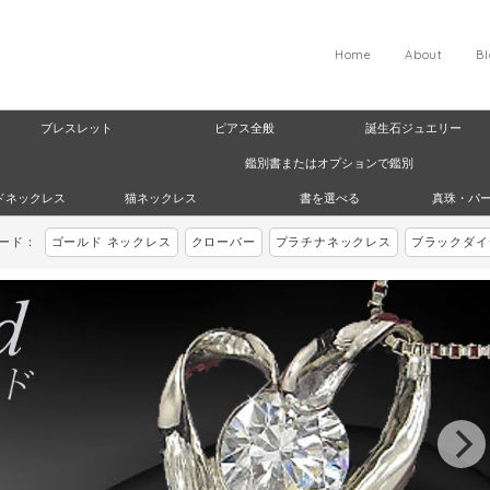
Home
About
B
ブレスレット
ピアス全般
誕生石ジュエリー
鑑別書またはオプションで鑑別
ドネックレス
猫ネックレス
書を選べる
真珠・パ
ワード：
ゴールド ネックレス
クローバー
プラチナネックレス
ブラックダイ