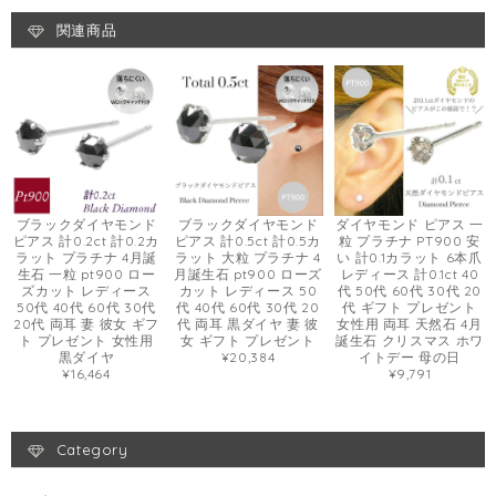
関連商品
ブラックダイヤモンド
ブラックダイヤモンド
ダイヤモンド ピアス 一
ピアス 計0.2ct 計0.2カ
ピアス 計0.5ct 計0.5カ
粒 プラチナ PT900 安
ラット プラチナ 4月誕
ラット 大粒 プラチナ 4
い 計0.1カラット 6本爪
生石 一粒 pt900 ロー
月誕生石 pt900 ローズ
レディース 計0.1ct 40
ズカット レディース
カット レディース 50
代 50代 60代 30代 20
50代 40代 60代 30代
代 40代 60代 30代 20
代 ギフト プレゼント
20代 両耳 妻 彼女 ギフ
代 両耳 黒ダイヤ 妻 彼
女性用 両耳 天然石 4月
ト プレゼント 女性用
女 ギフト プレゼント
誕生石 クリスマス ホワ
黒ダイヤ
¥20,384
イトデー 母の日
¥16,464
¥9,791
Category