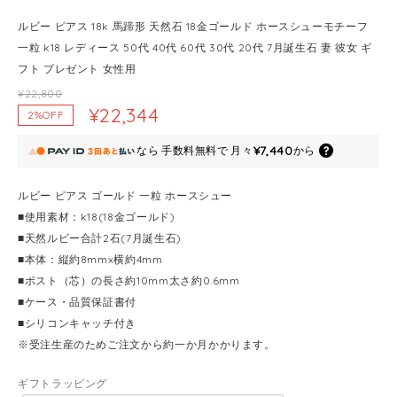
ルビー ピアス 18k 馬蹄形 天然石 18金ゴールド ホースシューモチーフ
一粒 k18 レディース 50代 40代 60代 30代 20代 7月誕生石 妻 彼女 ギ
フト プレゼント 女性用
¥22,800
¥22,344
2%OFF
¥7,440
なら
手数料無料で
月々
から
ルビー ピアス ゴールド 一粒 ホースシュー
■使用素材：k18(18金ゴールド)
■天然ルビー合計2石(7月誕生石)
■本体：縦約8mmx横約4mm
■ポスト（芯）の長さ約10mm太さ約0.6mm
■ケース・品質保証書付
■シリコンキャッチ付き
※受注生産のためご注文から約一か月かかります。
ギフトラッピング