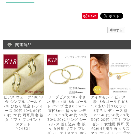
Save
通報する
関連商品
ピアス ウェーブ 18k 18
フープピアス 18k 小さ
ダイヤモンド ピアス 一
金 シンプル ゴールド
い 細い k18 18金 ゴール
粒 18金ゴールド k18
k18 ひねり 地金 レディ
ド パイプ 太さ0.5mm×
18k 安い 計0.1カラット
ース 50代 40代 60代
直径8mm 輪っか レデ
6本爪 レディース 計
30代 20代 両耳用 妻 彼
ィース 50代 40代 60代
0.1ct 40代 50代 60代
女 ギフト プレゼント
30代 20代 リング シー
30代 20代 ギフト プレ
スタッド
ムレス 差し込み 妻 彼
ゼント 女性用 両耳 天
¥24,304
女 女性用 ギフト プレ
然石 4月誕生石 クリス
ゼント クリスマス ホワ
マス ホワイトデー 母の