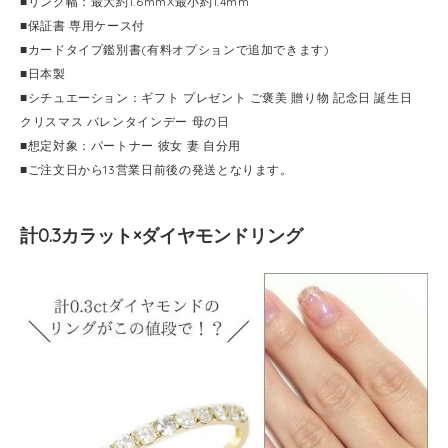
■リング幅：最大約1.6mmX最小約1.4mm
■保証書 専用ケース付
■カードタイプ鑑別書(有料オプションで追加できます)
■日本製
■シチュエーション：ギフト プレゼント ご褒美 贈り物 記念日 誕生日
クリスマス バレンタインデー 母の日
■想定対象：パートナー 彼女 妻 自分用
■ご注文日から13営業日前後の発送となります。
計0.3カラット×ダイヤモンドリング