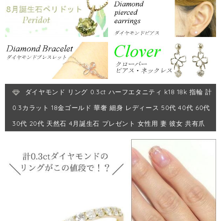
ダイヤモンド リング 0.3ct ハーフエタニティ k18 18k 指輪 計
0.3カラット 18金ゴールド 華奢 細身 レディース 50代 40代 60代
30代 20代 天然石 4月誕生石 プレゼント 女性用 妻 彼女 共有爪