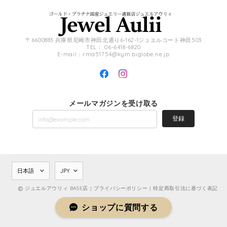
〒6600883 兵庫県尼崎市神田北通り6-162-1ジュエルコート神田503
TEL： 06-6418-6820
E-mail：
rma51754@kym.biglobe.ne.jp
メールマガジンを受け取る
登録
ジュエルアウリィ BASE店 |
プライバシーポリシー
|
特定商取引法に基づく表記
ショップに質問する