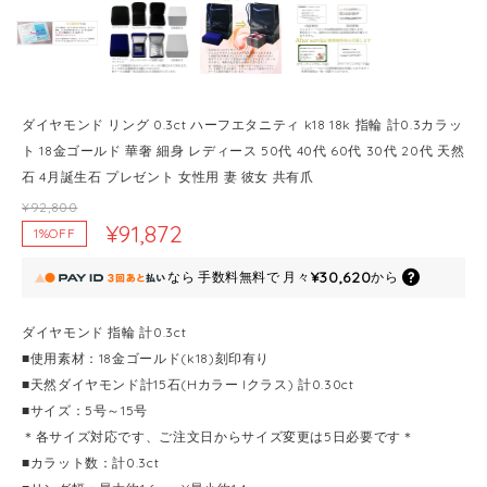
ダイヤモンド リング 0.3ct ハーフエタニティ k18 18k 指輪 計0.3カラッ
ト 18金ゴールド 華奢 細身 レディース 50代 40代 60代 30代 20代 天然
石 4月誕生石 プレゼント 女性用 妻 彼女 共有爪
¥92,800
¥91,872
1%OFF
¥30,620
なら
手数料無料で
月々
から
ダイヤモンド 指輪 計0.3ct
■使用素材：18金ゴールド(k18)刻印有り
■天然ダイヤモンド計15石(Hカラー Iクラス) 計0.30ct
■サイズ：5号～15号
＊各サイズ対応です、ご注文日からサイズ変更は5日必要です＊
■カラット数：計0.3ct