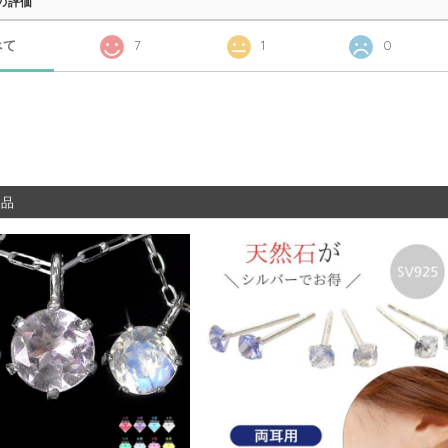
の評価
べて
7
1
0
商品