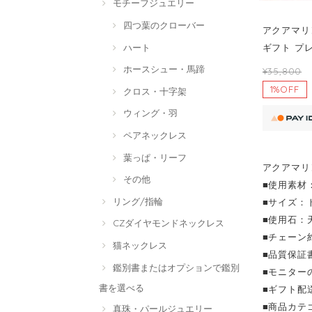
モチーフジュエリー
四つ葉のクローバー
アクアマリン
ハート
ギフト プレ
ホースシュー・馬蹄
¥35,800
1%OFF
クロス・十字架
ウィング・羽
ペアネックレス
葉っぱ・リーフ
アクアマリ
その他
■使用素材：
リング/指輪
■サイズ：ト
■使用石：
CZダイヤモンドネックレス
■チェーン
猫ネックレス
■品質保証
鑑別書またはオプションで鑑別
■モニター
書を選べる
■ギフト配
■商品カテ
真珠・パールジュエリー