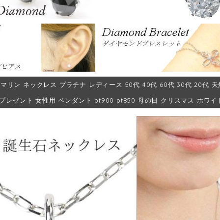
マリン ネックレス プラチナ レディース 50代 40代 60代 30代 20代
 プレゼント 女性用 ペンダント pt900 pt850 母の日 クリスマス ホ