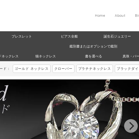
Home
About
B
ブレスレット
ピアス全般
誕生石ジュエリー
鑑別書またはオプションで鑑別
ドネックレス
猫ネックレス
書を選べる
真珠・パ
ワード：
ゴールド ネックレス
クローバー
プラチナネックレス
ブラックダイ