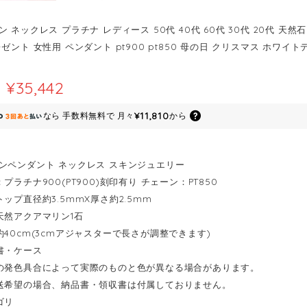
 ネックレス プラチナ レディース 50代 40代 60代 30代 20代 天然
ゼント 女性用 ペンダント pt900 pt850 母の日 クリスマス ホワイ
¥35,442
¥11,810
なら
手数料無料で
月々
から
ンペンダント ネックレス スキンジュエリー
プラチナ900(PT900)刻印有り チェーン：PT850
ップ直径約3.5mmX厚さ約2.5mm
天然アクアマリン1石
約40cm(3cmアジャスターで長さが調整できます)
書・ケース
の発色具合によって実際のものと色が異なる場合があります。
送希望の場合、納品書・領収書は付属しておりません。
ゴリ