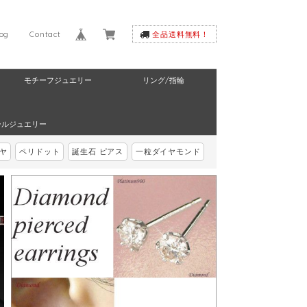
log
Contact
全品送料無料！
モチーフジュエリー
リング/指輪
ールジュエリー
ヤ
ペリドット
誕生石 ピアス
一粒ダイヤモンド