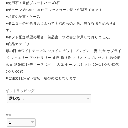
■使用石：天然ブルートパーズ1石
■チェーン約40cm(3cmアジャスターで長さが調整できます)
■品質保証書・ケース
■モニターの発色具合によって実際のものと色が異なる場合がありま
す。
■ギフト配送希望の場合、納品書・領収書は付属しておりません。
■商品カテゴリ
母の日 ホワイトデー バレンタイン ギフト プレゼント 妻 彼女 サプライ
ズ ジュエリー アクセサリー 通販 贈り物 クリスマスプレゼント 結婚記
念日 結婚式 レディース 女性用 人気 セール おしゃれ 20代 30代 40代
50代 60代
■ご注文日から13営業日後の発送となります。
ギフトラッピング
数量