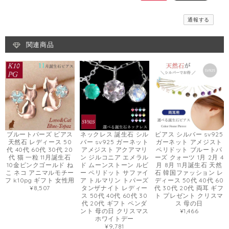
通報する
関連商品
ブルートパーズ ピアス
ネックレス 誕生石 シル
ピアス シルバー sv925
天然石 レディース 50
バー sv925 ガーネット
ガーネット アメジスト
代 40代 60代 30代 20
アメジスト アクアマリ
ペリドット ブルートパ
代 猫 一粒 11月誕生石
ン ジルコニア エメラル
ーズ クォーツ 1月 2月 4
10金ピンクゴールド ね
ド ムーンストーン ルビ
月 8月 11月誕生石 天然
こ ネコ アニマルモチー
ー ペリドット サファイ
石 韓国ファッション レ
フ k10pg ギフト 女性用
ア トルマリン トパーズ
ディース 50代 40代 60
¥8,507
タンザナイト レディー
代 30代 20代 両耳 ギフ
ス 50代 40代 60代 30
ト プレゼント クリスマ
代 20代 ギフト ペンダ
ス 母の日
ント 母の日 クリスマス
¥1,466
ホワイトデー
¥9,781