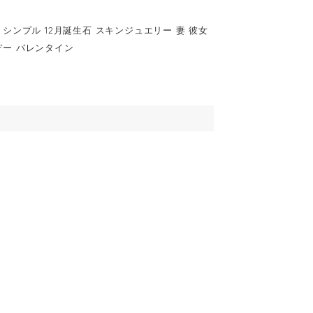
石 シンプル 12月誕生石 スキンジュエリー 妻 彼女
トデー バレンタイン