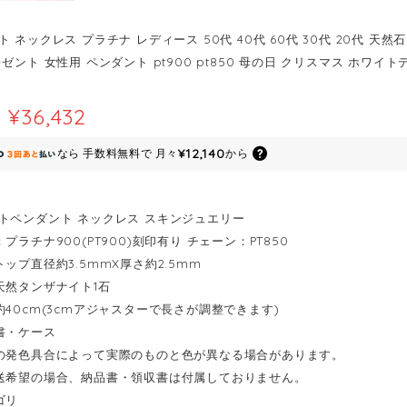
 ネックレス プラチナ レディース 50代 40代 60代 30代 20代 天然
ゼント 女性用 ペンダント pt900 pt850 母の日 クリスマス ホワイ
¥36,432
¥12,140
なら
手数料無料で
月々
から
トペンダント ネックレス スキンジュエリー
プラチナ900(PT900)刻印有り チェーン：PT850
ップ直径約3.5mmX厚さ約2.5mm
天然タンザナイト1石
約40cm(3cmアジャスターで長さが調整できます)
書・ケース
の発色具合によって実際のものと色が異なる場合があります。
送希望の場合、納品書・領収書は付属しておりません。
ゴリ