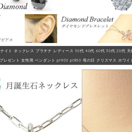
ナイト ネックレス プラチナ レディース 50代 40代 60代 30代 20代 
 プレゼント 女性用 ペンダント pt900 pt850 母の日 クリスマス ホ