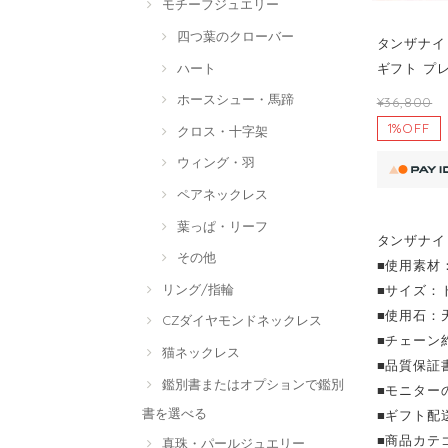
モチーフジュエリー
四つ葉のクローバー
タンザナイト
ハート
ギフト プレ
ホースシュー・馬蹄
¥36,800
1%OFF
クロス・十字架
ウィング・羽
ペアネックレス
葉っぱ・リーフ
タンザナイ
その他
■使用素材：
リング/指輪
■サイズ：ト
■使用石：
CZダイヤモンドネックレス
■チェーン
猫ネックレス
■品質保証
鑑別書またはオプションで鑑別
■モニター
書を選べる
■ギフト配
■商品カテ
真珠・パールジュエリー