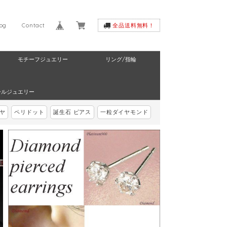
log
Contact
全品送料無料！
モチーフジュエリー
リング/指輪
ールジュエリー
ヤ
ペリドット
誕生石 ピアス
一粒ダイヤモンド