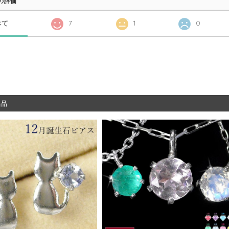
の評価
べて
7
1
0
商品