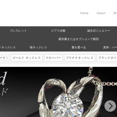
Home
About
B
ブレスレット
ピアス全般
誕生石ジュエリー
鑑別書またはオプションで鑑別
ドネックレス
猫ネックレス
書を選べる
真珠・パ
ワード：
ゴールド ネックレス
クローバー
プラチナネックレス
ブラックダイ