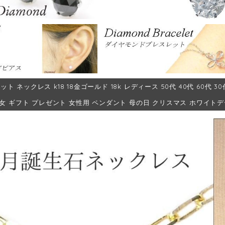
ット ネックレス k18 18金ゴールド 18k レディース 50代 40代 60代 
彼女 ギフト プレゼント 女性用 ペンダント 母の日 クリスマス ホワイト