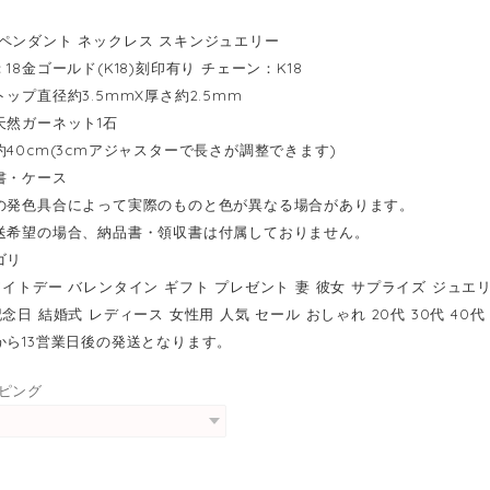
ペンダント ネックレス スキンジュエリー
18金ゴールド(K18)刻印有り チェーン：K18
ップ直径約3.5mmX厚さ約2.5mm
天然ガーネット1石
約40cm(3cmアジャスターで長さが調整できます)
書・ケース
の発色具合によって実際のものと色が異なる場合があります。
送希望の場合、納品書・領収書は付属しておりません。
ゴリ
ワイトデー バレンタイン ギフト プレゼント 妻 彼女 サプライズ ジュエ
念日 結婚式 レディース 女性用 人気 セール おしゃれ 20代 30代 40代 
から13営業日後の発送となります。
ピング