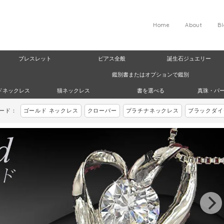
Home
About
B
ブレスレット
ピアス全般
誕生石ジュエリー
鑑別書またはオプションで鑑別
ドネックレス
猫ネックレス
書を選べる
真珠・パ
ワード：
ゴールド ネックレス
クローバー
プラチナネックレス
ブラックダイ