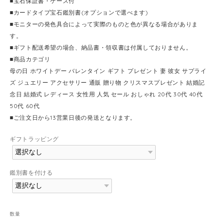
■宝石保証書・ケース付
■カードタイプ宝石鑑別書(オプションで選べます)
■モニターの発色具合によって実際のものと色が異なる場合がありま
す。
■ギフト配送希望の場合、納品書・領収書は付属しておりません。
■商品カテゴリ
母の日 ホワイトデー バレンタイン ギフト プレゼント 妻 彼女 サプライ
ズ ジュエリー アクセサリー 通販 贈り物 クリスマスプレゼント 結婚記
念日 結婚式 レディース 女性用 人気 セール おしゃれ 20代 30代 40代
50代 60代
■ご注文日から13営業日後の発送となります。
ギフトラッピング
鑑別書を付ける
数量