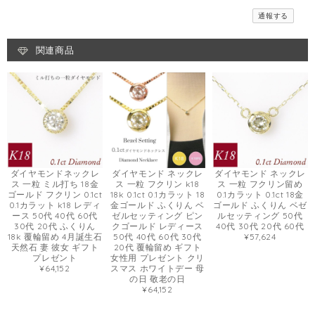
通報する
関連商品
ダイヤモンドネックレ
ダイヤモンド ネックレ
ダイヤモンド ネックレ
ス 一粒 ミル打ち 18金
ス 一粒 フクリン k18
ス 一粒 フクリン留め
ゴールド フクリン 0.1ct
18k 0.1ct 0.1カラット 18
0.1カラット 0.1ct 18金
0.1カラット k18 レディ
金ゴールド ふくりん ベ
ゴールド ふくりん ベゼ
ース 50代 40代 60代
ゼルセッティング ピン
ルセッティング 50代
30代 20代 ふくりん
クゴールド レディース
40代 30代 20代 60代
18k 覆輪留め 4月誕生石
50代 40代 60代 30代
¥57,624
天然石 妻 彼女 ギフト
20代 覆輪留め ギフト
プレゼント
女性用 プレゼント クリ
¥64,152
スマス ホワイトデー 母
の日 敬老の日
¥64,152