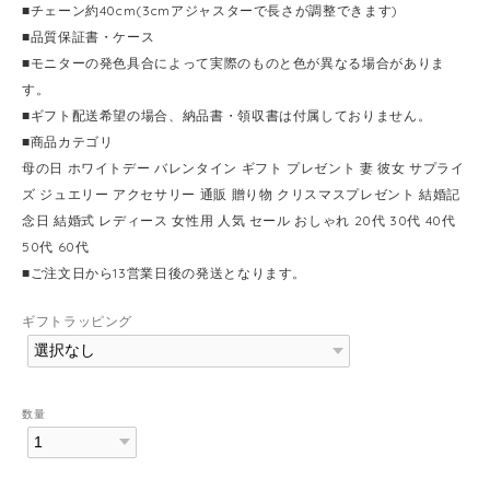
■チェーン約40cm(3cmアジャスターで長さが調整できます)
■品質保証書・ケース
■モニターの発色具合によって実際のものと色が異なる場合がありま
す。
■ギフト配送希望の場合、納品書・領収書は付属しておりません。
■商品カテゴリ
母の日 ホワイトデー バレンタイン ギフト プレゼント 妻 彼女 サプライ
ズ ジュエリー アクセサリー 通販 贈り物 クリスマスプレゼント 結婚記
念日 結婚式 レディース 女性用 人気 セール おしゃれ 20代 30代 40代
50代 60代
■ご注文日から13営業日後の発送となります。
ギフトラッピング
数量