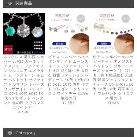
関連商品
ネックレス 誕生石 シル
ピアス シルバー sv925
ピアス シルバー sv925
バー sv925 ガーネット
タンザナイト ムーンス
ガーネット アメジスト
アメジスト アクアマリ
トーン アクアマリン 3
ペリドット ブルートパ
ン ジルコニア エメラル
月 6月 12月誕生石 天然
ーズ クォーツ 1月 2月 4
ド ムーンストーン ルビ
石 韓国ファッション レ
月 8月 11月誕生石 天然
ー ペリドット サファイ
ディース 50代 40代 60
石 韓国ファッション レ
ア トルマリン トパーズ
代 30代 20代 両耳 ギフ
ディース 50代 40代 60
タンザナイト レディー
ト プレゼント クリスマ
代 30代 20代 両耳 ギフ
ス 50代 40代 60代 30
ス ホワイトデー 母の日
ト プレゼント クリスマ
代 20代 ギフト ペンダ
敬老の日
ス 母の日
ント 母の日 クリスマス
¥2,555
¥1,466
ホワイトデー
¥9,781
Category