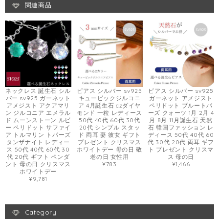
関連商品
ネックレス 誕生石 シル
ピアス シルバー sv925
ピアス シルバー sv925
バー sv925 ガーネット
キュービックジルコニ
ガーネット アメジスト
アメジスト アクアマリ
ア 4月誕生石 czダイヤ
ペリドット ブルートパ
ン ジルコニア エメラル
モンド 一粒 レディース
ーズ クォーツ 1月 2月 4
ド ムーンストーン ルビ
50代 40代 60代 30代
月 8月 11月誕生石 天然
ー ペリドット サファイ
20代 シンプル スタッ
石 韓国ファッション レ
ア トルマリン トパーズ
ド 両耳 妻 彼女 ギフト
ディース 50代 40代 60
タンザナイト レディー
プレゼント クリスマス
代 30代 20代 両耳 ギフ
ス 50代 40代 60代 30
ホワイトデー 母の日 敬
ト プレゼント クリスマ
代 20代 ギフト ペンダ
老の日 女性用
ス 母の日
ント 母の日 クリスマス
¥783
¥1,466
ホワイトデー
¥9,781
Category