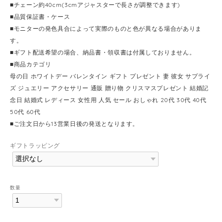
■チェーン約40cm(3cmアジャスターで長さが調整できます)
■品質保証書・ケース
■モニターの発色具合によって実際のものと色が異なる場合がありま
す。
■ギフト配送希望の場合、納品書・領収書は付属しておりません。
■商品カテゴリ
母の日 ホワイトデー バレンタイン ギフト プレゼント 妻 彼女 サプライ
ズ ジュエリー アクセサリー 通販 贈り物 クリスマスプレゼント 結婚記
念日 結婚式 レディース 女性用 人気 セール おしゃれ 20代 30代 40代
50代 60代
■ご注文日から13営業日後の発送となります。
ギフトラッピング
数量