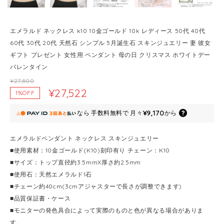
エメラルド ネックレス k10 10金ゴールド 10k レディース 50代 40代
60代 30代 20代 天然石 シンプル 5月誕生石 スキンジュエリー 妻 彼女
ギフト プレゼント 女性用 ペンダント 母の日 クリスマス ホワイトデー
バレンタイン
¥27,800
¥27,522
1%OFF
¥9,170
なら
手数料無料で
月々
から
エメラルドペンダント ネックレス スキンジュエリー
■使用素材：10金ゴールド(K10)刻印有り チェーン：K10
■サイズ：トップ直径約3.5mmX厚さ約2.5mm
■使用石：天然エメラルド1石
■チェーン約40cm(3cmアジャスターで長さが調整できます)
■品質保証書・ケース
■モニターの発色具合によって実際のものと色が異なる場合がありま
す。