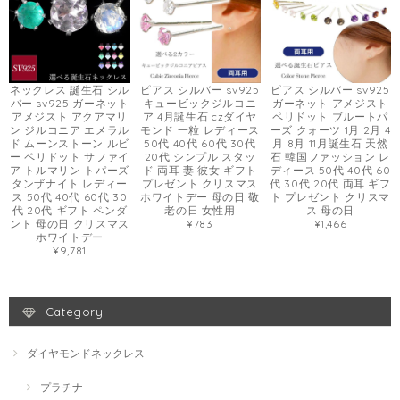
ネックレス 誕生石 シル
ピアス シルバー sv925
ピアス シルバー sv925
バー sv925 ガーネット
キュービックジルコニ
ガーネット アメジスト
アメジスト アクアマリ
ア 4月誕生石 czダイヤ
ペリドット ブルートパ
ン ジルコニア エメラル
モンド 一粒 レディース
ーズ クォーツ 1月 2月 4
ド ムーンストーン ルビ
50代 40代 60代 30代
月 8月 11月誕生石 天然
ー ペリドット サファイ
20代 シンプル スタッ
石 韓国ファッション レ
ア トルマリン トパーズ
ド 両耳 妻 彼女 ギフト
ディース 50代 40代 60
タンザナイト レディー
プレゼント クリスマス
代 30代 20代 両耳 ギフ
ス 50代 40代 60代 30
ホワイトデー 母の日 敬
ト プレゼント クリスマ
代 20代 ギフト ペンダ
老の日 女性用
ス 母の日
ント 母の日 クリスマス
¥783
¥1,466
ホワイトデー
¥9,781
Category
ダイヤモンドネックレス
プラチナ