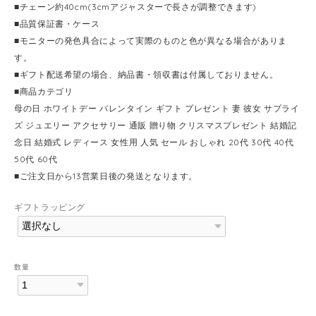
■チェーン約40cm(3cmアジャスターで長さが調整できます)
■品質保証書・ケース
■モニターの発色具合によって実際のものと色が異なる場合がありま
す。
■ギフト配送希望の場合、納品書・領収書は付属しておりません。
■商品カテゴリ
母の日 ホワイトデー バレンタイン ギフト プレゼント 妻 彼女 サプライ
ズ ジュエリー アクセサリー 通販 贈り物 クリスマスプレゼント 結婚記
念日 結婚式 レディース 女性用 人気 セール おしゃれ 20代 30代 40代
50代 60代
■ご注文日から13営業日後の発送となります。
ギフトラッピング
数量