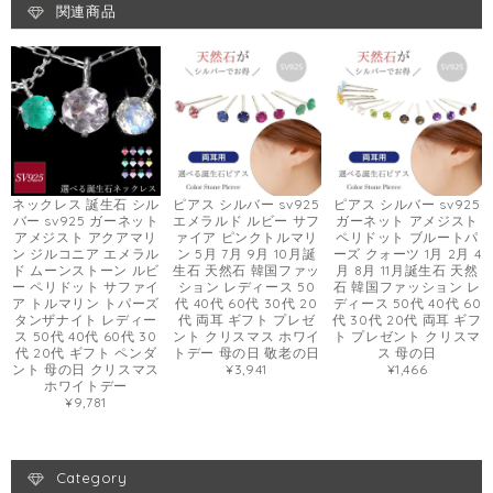
関連商品
ネックレス 誕生石 シル
ピアス シルバー sv925
ピアス シルバー sv925
バー sv925 ガーネット
エメラルド ルビー サフ
ガーネット アメジスト
アメジスト アクアマリ
ァイア ピンクトルマリ
ペリドット ブルートパ
ン ジルコニア エメラル
ン 5月 7月 9月 10月誕
ーズ クォーツ 1月 2月 4
ド ムーンストーン ルビ
生石 天然石 韓国ファッ
月 8月 11月誕生石 天然
ー ペリドット サファイ
ション レディース 50
石 韓国ファッション レ
ア トルマリン トパーズ
代 40代 60代 30代 20
ディース 50代 40代 60
タンザナイト レディー
代 両耳 ギフト プレゼ
代 30代 20代 両耳 ギフ
ス 50代 40代 60代 30
ント クリスマス ホワイ
ト プレゼント クリスマ
代 20代 ギフト ペンダ
トデー 母の日 敬老の日
ス 母の日
ント 母の日 クリスマス
¥3,941
¥1,466
ホワイトデー
¥9,781
Category