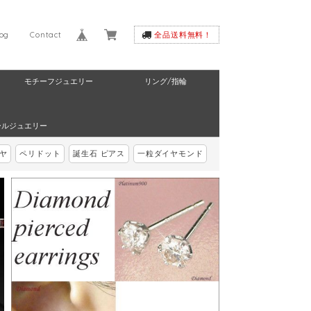
log
Contact
全品送料無料！
モチーフジュエリー
リング/指輪
ールジュエリー
ヤ
ペリドット
誕生石 ピアス
一粒ダイヤモンド