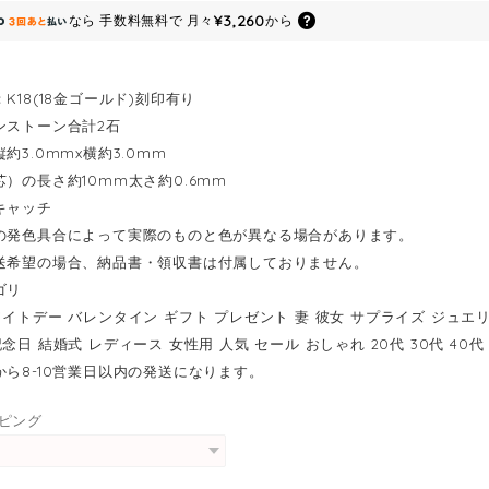
¥3,260
なら
手数料無料で
月々
から
K18(18金ゴールド)刻印有り
ンストーン合計2石
約3.0mmx横約3.0mm
芯）の長さ約10mm太さ約0.6mm
キャッチ
の発色具合によって実際のものと色が異なる場合があります。
送希望の場合、納品書・領収書は付属しておりません。
ゴリ
ワイトデー バレンタイン ギフト プレゼント 妻 彼女 サプライズ ジュエ
念日 結婚式 レディース 女性用 人気 セール おしゃれ 20代 30代 40代 
から8-10営業日以内の発送になります。
ピング