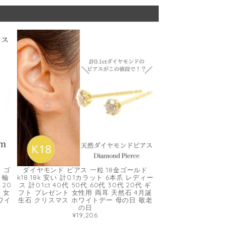
金 ゴ
ダイヤモンド ピアス 一粒 18金ゴールド
 輪
k18 18k 安い 計0.1カラット 6本爪 レディー
 20
ス 計0.1ct 40代 50代 60代 30代 20代 ギ
 女
フト プレゼント 女性用 両耳 天然石 4月誕
ワイ
生石 クリスマス ホワイトデー 母の日 敬老
の日
¥19,206