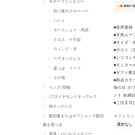
モチーフジュエリー
四つ葉のクローバー
ハート
■使用素材：
ホースシュー・馬蹄
■天然ムー
クロス・十字架
■サイズ：縦
ウィング・羽
■ポスト（
■シリコン
ペアネックレス
■モニター
葉っぱ・リーフ
■ギフト配
その他
■商品カテ
リング/指輪
母の日 ホ
ント 結婚記
CZダイヤモンドネックレス
■ご注文日
猫ネックレス
鑑別書またはオプションで鑑別
ギフトラッ
書を選べる
真珠・パールジュエリー