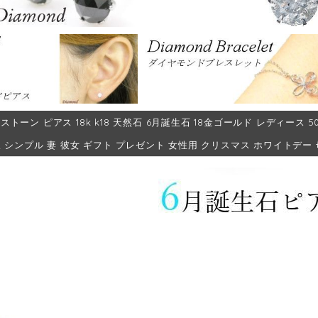
ストーン ピアス 18k k18 天然石 6月誕生石 18金ゴールド レディース 50
爪 シンプル 妻 彼女 ギフト プレゼント 女性用 クリスマス ホワイトデー