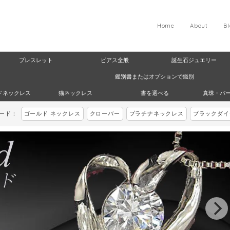
Home
About
B
ブレスレット
ピアス全般
誕生石ジュエリー
鑑別書またはオプションで鑑別
ドネックレス
猫ネックレス
書を選べる
真珠・パ
ワード：
ゴールド ネックレス
クローバー
プラチナネックレス
ブラックダイ