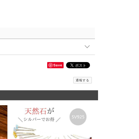
Save
通報する