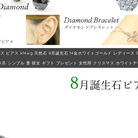
ス ピアス k14wg 天然石 8月誕生石 14金ホワイトゴールド レディース 50
4本爪 シンプル 妻 彼女 ギフト プレゼント 女性用 クリスマス ホワイトデ