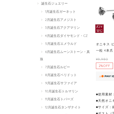
誕生石ジュエリー
1月誕生石ガーネット
2月誕生石アメジスト
3月誕生石アクアマリン
4月誕生石ダイヤモンド・CZ
5月誕生石エメラルド
オニキス ピ
一粒 4本爪
6月誕生石ムーンストーン・真
珠
¥9,980
2%OFF
7月誕生石ルビー
8月誕生石ペリドット
9月誕生石サファイア
10月誕生石トルマリン
■使用素材：
11月誕生石トパーズ
■天然オニ
■サイズ：縦
12月誕生石タンザナイト
■ポスト（