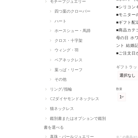
モチーフジュエリー
■シリコン
四つ葉のクローバー
■モニター
ハート
■ギフト配
■商品カテ
ホースシュー・馬蹄
母の日 ホ
クロス・十字架
ント 結婚記
ウィング・羽
■ご注文日
ペアネックレス
ギフトラッ
葉っぱ・リーフ
その他
リング/指輪
数量
CZダイヤモンドネックレス
猫ネックレス
鑑別書またはオプションで鑑別
書を選べる
真珠・パールジュエリー
※この商品は