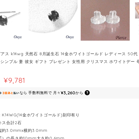
アス k14wg 天然石 8月誕生石 14金ホワイトゴールド レディース 50代 
 シンプル 妻 彼女 ギフト プレゼント 女性用 クリスマス ホワイトデー 
¥9,781
¥3,260
なら
手数料無料で
月々
から
K14WG(14金ホワイトゴールド)刻印有り
キス合計2石
約3.0mmx横約3.0mm
芯）の長さ約10mm太さ約0.6mm