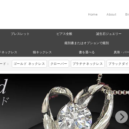
Home
About
B
ブレスレット
ピアス全般
誕生石ジュエリー
鑑別書またはオプションで鑑別
ドネックレス
猫ネックレス
書を選べる
真珠・パ
ワード：
ゴールド ネックレス
クローバー
プラチナネックレス
ブラックダイ