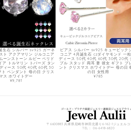
生石 シルバー sv925 ガーネ
ピアス シルバー sv925 キュービック
スト アクアマリン ジルコニア
コニア 4月誕生石 czダイヤモンド 一粒
ムーンストーン ルビー ペリド
ディース 50代 40代 60代 30代 20代
イア トルマリン トパーズ タン
プル スタッド 両耳 妻 彼女 ギフト プ
ィース 50代 40代 60代 30
ント クリスマス ホワイトデー 母の日 
ギフト ペンダント 母の日 クリス
の日 女性用
マス ホワイトデー
¥783
¥9,781
〒6600883 兵庫県尼崎市神田北通り6-162-1ジュエル
TEL： 06-6418-6820