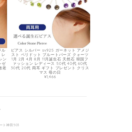
ジル
ピアス シルバー sv925 ガーネット アメジ
 レ
スト ペリドット ブルートパーズ クォーツ
 シン
1月 2月 4月 8月 11月誕生石 天然石 韓国フ
レゼ
ァッション レディース 50代 40代 60代
敬老
30代 20代 両耳 ギフト プレゼント クリス
マス 母の日
¥1,466
コート神田503