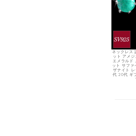
ネックレス 誕
ット アメジ
エメラルド 
ット サファ
ザナイト レデ
代 20代 