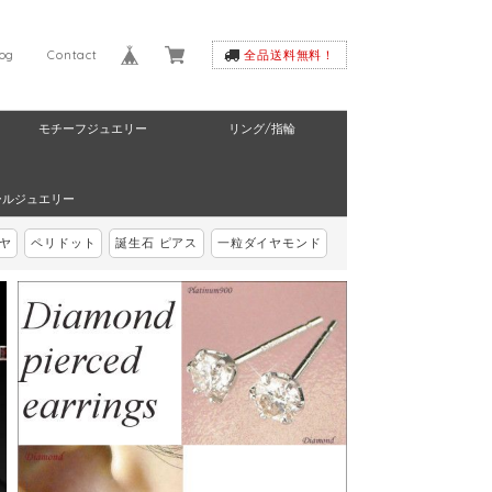
log
Contact
全品送料無料！
モチーフジュエリー
リング/指輪
ールジュエリー
ヤ
ペリドット
誕生石 ピアス
一粒ダイヤモンド