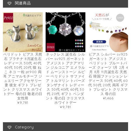
関連商品
ペリドット ピアス 天然
ネックレス 誕生石 シル
ピアス シルバー sv925
石 プラチナ 8月誕生石
バー sv925 ガーネット
ガーネット アメジスト
レディース 50代 40代
アメジスト アクアマリ
ペリドット ブルートパ
60代 30代 20代 猫 ね
ン ジルコニア エメラル
ーズ クォーツ 1月 2月 4
こ ネコ 一粒 pt900 両
ド ムーンストーン ルビ
月 8月 11月誕生石 天然
耳 アニマルモチーフ ジ
ー ペリドット サファイ
石 韓国ファッション レ
ュエリー アクセサリー
ア トルマリン トパーズ
ディース 50代 40代 60
妻 彼女 ギフト プレゼ
タンザナイト レディー
代 30代 20代 両耳 ギフ
ント クリスマス ホワイ
ス 50代 40代 60代 30
ト プレゼント クリスマ
トデー 母の日 敬老の日
代 20代 ギフト ペンダ
ス 母の日
女性用
ント 母の日 クリスマス
¥1,466
¥9,781
ホワイトデー
¥9,781
Category