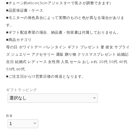
■チェーン約40cm(3cmアジャスターで長さが調整できます)
■品質保証書・ケース
■モニターの発色具合によって実際のものと色が異なる場合がありま
す。
■ギフト配送希望の場合、納品書・領収書は付属しておりません。
■商品カテゴリ
母の日 ホワイトデー バレンタイン ギフト プレゼント 妻 彼女 サプライ
ズ ジュエリー アクセサリー 通販 贈り物 クリスマスプレゼント 結婚記
念日 結婚式 レディース 女性用 人気 セール おしゃれ 20代 30代 40代
50代 60代
■ご注文日から13営業日後の発送となります。
ギフトラッピング
数量