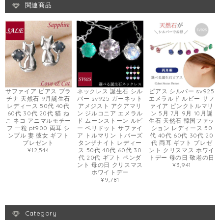
関連商品
サファイア ピアス プラ
ネックレス 誕生石 シル
ピアス シルバー sv925
チナ 天然石 9月誕生石
バー sv925 ガーネット
エメラルド ルビー サフ
レディース 50代 40代
アメジスト アクアマリ
ァイア ピンクトルマリ
60代 30代 20代 猫 ね
ン ジルコニア エメラル
ン 5月 7月 9月 10月誕
こ ネコ アニマルモチー
ド ムーンストーン ルビ
生石 天然石 韓国ファッ
フ 一粒 pt900 両耳 シ
ー ペリドット サファイ
ション レディース 50
ンプル 妻 彼女 ギフト
ア トルマリン トパーズ
代 40代 60代 30代 20
プレゼント
タンザナイト レディー
代 両耳 ギフト プレゼ
¥12,544
ス 50代 40代 60代 30
ント クリスマス ホワイ
代 20代 ギフト ペンダ
トデー 母の日 敬老の日
ント 母の日 クリスマス
¥3,941
ホワイトデー
¥9,781
Category