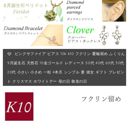
ピンクサファイア ピアス 10k k10 フクリン 覆輪留め ふくりん
9月誕生石 天然石 10金ゴールド レディース 50代 40代 60代 30代
20代 小さい 小さめ 一粒 4本爪 シンプル 妻 彼女 ギフト プレゼン
ト クリスマス ホワイトデー 母の日 敬老の日