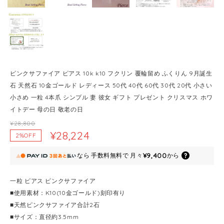
ピンクサファイア ピアス 10k k10 フクリン 覆輪留め ふくりん 9月誕生
石 天然石 10金ゴールド レディース 50代 40代 60代 30代 20代 小さい
小さめ 一粒 4本爪 シンプル 妻 彼女 ギフト プレゼント クリスマス ホワ
イトデー 母の日 敬老の日
¥28,800
¥28,224
2%OFF
¥9,400
なら
手数料無料で
月々
から
一粒 ピアス ピンクサファイア
■使用素材：K10(10金ゴールド)刻印有り
■天然ピンクサファイア合計2石
■サイズ：直径約3.5mm