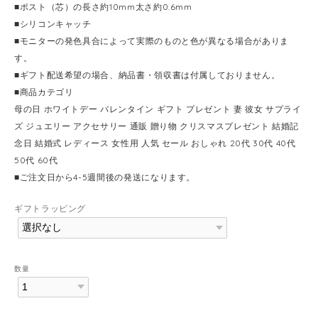
■ポスト（芯）の長さ約10mm太さ約0.6mm
■シリコンキャッチ
■モニターの発色具合によって実際のものと色が異なる場合がありま
す。
■ギフト配送希望の場合、納品書・領収書は付属しておりません。
■商品カテゴリ
母の日 ホワイトデー バレンタイン ギフト プレゼント 妻 彼女 サプライ
ズ ジュエリー アクセサリー 通販 贈り物 クリスマスプレゼント 結婚記
念日 結婚式 レディース 女性用 人気 セール おしゃれ 20代 30代 40代
50代 60代
■ご注文日から4-5週間後の発送になります。
ギフトラッピング
数量