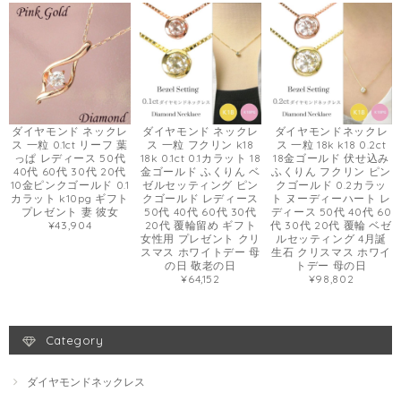
ダイヤモンド ネックレ
ダイヤモンド ネックレ
ダイヤモンドネックレ
ス 一粒 0.1ct リーフ 葉
ス 一粒 フクリン k18
ス 一粒 18k k18 0.2ct
っぱ レディース 50代
18k 0.1ct 0.1カラット 18
18金ゴールド 伏せ込み
40代 60代 30代 20代
金ゴールド ふくりん ベ
ふくりん フクリン ピン
10金ピンクゴールド 0.1
ゼルセッティング ピン
クゴールド 0.2カラッ
カラット k10pg ギフト
クゴールド レディース
ト ヌーディーハート レ
プレゼント 妻 彼女
50代 40代 60代 30代
ディース 50代 40代 60
¥43,904
20代 覆輪留め ギフト
代 30代 20代 覆輪 ベゼ
女性用 プレゼント クリ
ルセッティング 4月誕
スマス ホワイトデー 母
生石 クリスマス ホワイ
の日 敬老の日
トデー 母の日
¥64,152
¥98,802
Category
ダイヤモンドネックレス