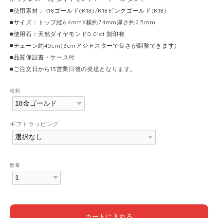
■使用素材：K18ゴールド(K18)/K18ピンクゴールド(K18)
■サイズ：トップ縦6.4mmX横約7.4mm厚さ約2.5mm
■使用石：天然ダイヤモンド0.01ct 刻印有
■チェーン約40cm(3cmアジャスターで長さが調整できます)
■品質保証書・ケース付
■ご注文日から13営業日後の発送となります。
種類
ギフトラッピング
数量
カートに入れる