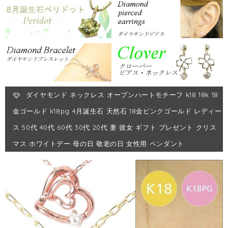
ダイヤモンド ネックレス オープンハートモチーフ k18 18k 18
金ゴールド k18pg 4月誕生石 天然石 18金ピンクゴールド レディー
ス 50代 40代 60代 30代 20代 妻 彼女 ギフト プレゼント クリス
マス ホワイトデー 母の日 敬老の日 女性用 ペンダント