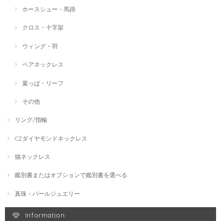
ホースシュー・馬蹄
クロス・十字架
ウィング・羽
ペアネックレス
葉っぱ・リーフ
その他
リング/指輪
CZダイヤモンドネックレス
猫ネックレス
鑑別書またはオプションで鑑別書を選べる
真珠・パールジュエリー
Information