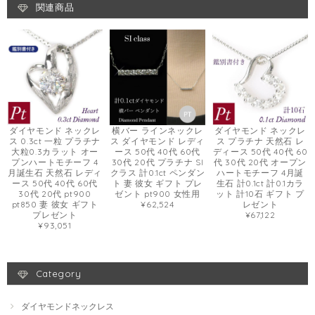
関連商品
ダイヤモンド ネックレ
横バー ラインネックレ
ダイヤモンド ネックレ
ス 0.3ct 一粒 プラチナ
ス ダイヤモンド レディ
ス プラチナ 天然石 レ
大粒0.3カラット オー
ース 50代 40代 60代
ディース 50代 40代 60
プンハートモチーフ 4
30代 20代 プラチナ SI
代 30代 20代 オープン
月誕生石 天然石 レディ
クラス 計0.1ct ペンダン
ハートモチーフ 4月誕
ース 50代 40代 60代
ト 妻 彼女 ギフト プレ
生石 計0.1ct 計0.1カラ
30代 20代 pt900
ゼント pt900 女性用
ット 計10石 ギフト プ
pt850 妻 彼女 ギフト
¥62,524
レゼント
プレゼント
¥67,122
¥93,051
Category
ダイヤモンドネックレス