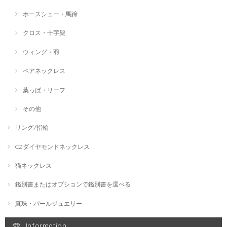
ホースシュー・馬蹄
クロス・十字架
ウィング・羽
ペアネックレス
葉っぱ・リーフ
その他
リング/指輪
CZダイヤモンドネックレス
猫ネックレス
鑑別書またはオプションで鑑別書を選べる
真珠・パールジュエリー
Information