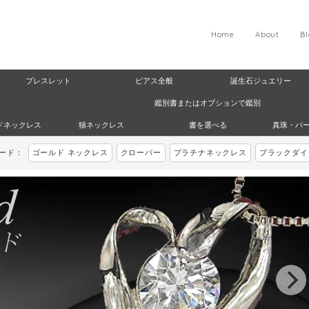
Home
About
B
ブレスレット
ピアス全般
誕生石ジュエリー
鑑別書またはオプションで鑑別
ドネックレス
猫ネックレス
書を選べる
真珠・パ
ワード：
ゴールド ネックレス
クローバー
プラチナネックレス
ブラックダイ