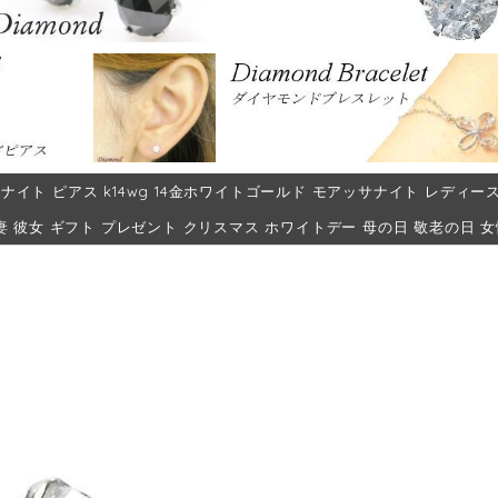
ナイト ピアス k14wg 14金ホワイトゴールド モアッサナイト レディース 50
妻 彼女 ギフト プレゼント クリスマス ホワイトデー 母の日 敬老の日 