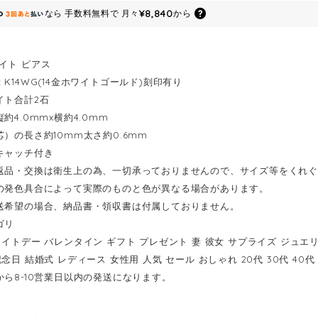
¥8,840
なら
手数料無料で
月々
から
イト ピアス
K14WG(14金ホワイトゴールド)刻印有り
イト合計2石
約4.0mmx横約4.0mm
芯）の長さ約10mm太さ約0.6mm
キャッチ付き
返品・交換は衛生上の為、一切承っておりませんので、サイズ等をくれ
の発色具合によって実際のものと色が異なる場合があります。
送希望の場合、納品書・領収書は付属しておりません。
ゴリ
ワイトデー バレンタイン ギフト プレゼント 妻 彼女 サプライズ ジュエ
念日 結婚式 レディース 女性用 人気 セール おしゃれ 20代 30代 40代 
から8-10営業日以内の発送になります。