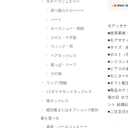
モチーフジュエリー
四つ葉のクローバー
ハート
モアッサナ
ホースシュー・馬蹄
■使用素材：
クロス・十字架
■モアサナ
ウィング・羽
■サイズ：縦
■ポスト（
ペアネックレス
■シリコン
葉っぱ・リーフ
■ピアスの
その他
■モニター
リング/指輪
■ギフト配
■商品カテ
CZダイヤモンドネックレス
母の日 ホ
猫ネックレス
ント 結婚記
鑑別書またはオプションで鑑別
■ご注文日
書を選べる
真珠・パールジュエリー