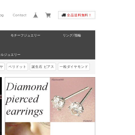
log
Contact
全品送料無料！
モチーフジュエリー
リング/指輪
ールジュエリー
ヤ
ペリドット
誕生石 ピアス
一粒ダイヤモンド