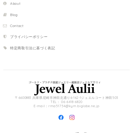
About
Blog
Contact
プライバシーポリシー
特定商取引法に基づく表記
〒6600883 兵庫県尼崎市神田北通り6-162-1ジュエルコート神田503
TEL： 06-6418-6820
E-mail：
rma51754@kym.biglobe.ne.jp