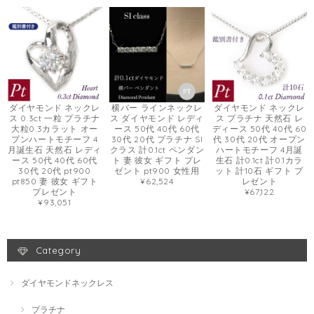
ダイヤモンド ネックレ
横バー ラインネックレ
ダイヤモンド ネックレ
ス 0.3ct 一粒 プラチナ
ス ダイヤモンド レディ
ス プラチナ 天然石 レ
大粒0.3カラット オー
ース 50代 40代 60代
ディース 50代 40代 60
プンハートモチーフ 4
30代 20代 プラチナ SI
代 30代 20代 オープン
月誕生石 天然石 レディ
クラス 計0.1ct ペンダン
ハートモチーフ 4月誕
ース 50代 40代 60代
ト 妻 彼女 ギフト プレ
生石 計0.1ct 計0.1カラ
30代 20代 pt900
ゼント pt900 女性用
ット 計10石 ギフト プ
pt850 妻 彼女 ギフト
¥62,524
レゼント
プレゼント
¥67,122
¥93,051
Category
ダイヤモンドネックレス
プラチナ