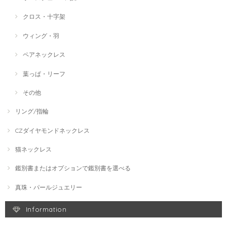
クロス・十字架
ウィング・羽
ペアネックレス
葉っぱ・リーフ
その他
リング/指輪
CZダイヤモンドネックレス
猫ネックレス
鑑別書またはオプションで鑑別書を選べる
真珠・パールジュエリー
Information