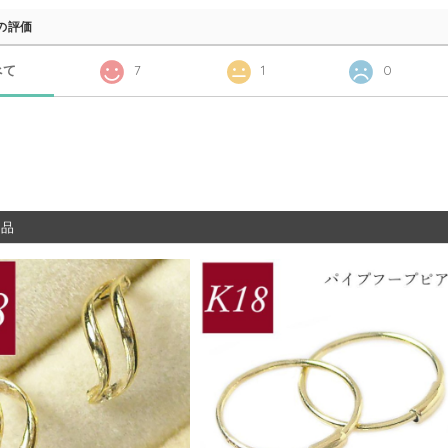
の評価
べて
7
1
0
商品