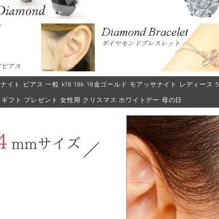
ナイト ピアス 一粒 k18 18k 18金ゴールド モアッサナイト レディース 50
女 ギフト プレゼント 女性用 クリスマス ホワイトデー 母の日