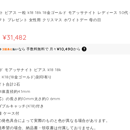
 ピアス 一粒 k18 18k 18金ゴールド モアッサナイト レディース 50代 
ギフト プレゼント 女性用 クリスマス ホワイトデー 母の日
¥31,482
¥10,490
なら
手数料無料で
月々
から
ド モアッサナイト ピアス k18 18k
K18(18金ゴールド)刻印有り
イト合計2石
体直径約4.1mm
芯）の長さ約10mm太さ約0.6mm
ブルキャッチ(K18)付き
書 ケース付
の発色具合によって実際のものと色が異なる場合があります。
送希望の場合、納品書・領収書は付属しておりません。