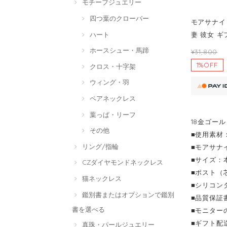
モチーフジュエリー
四つ葉のクローバー
モアサナイト
ハート
妻 彼女 
ホースシュー・馬蹄
¥31,800
1%OFF
クロス・十字架
ウィング・羽
ペアネックレス
葉っぱ・リーフ
18金ゴール
その他
■使用素材：
リング/指輪
■モアサナ
■サイズ：本
CZダイヤモンドネックレス
■ポスト（
猫ネックレス
■シリコンダ
鑑別書またはオプションで鑑別
■品質保証
書を選べる
■モニター
■ギフト配
真珠・パールジュエリー