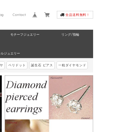
log
Contact
全品送料無料！
モチーフジュエリー
リング/指輪
ールジュエリー
ヤ
ペリドット
誕生石 ピアス
一粒ダイヤモンド