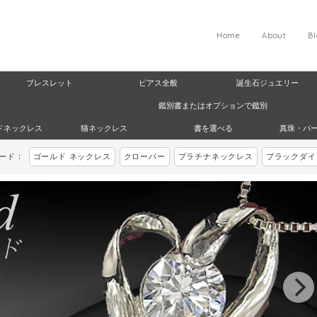
Home
About
B
ブレスレット
ピアス全般
誕生石ジュエリー
鑑別書またはオプションで鑑別
ドネックレス
猫ネックレス
書を選べる
真珠・パ
ワード：
ゴールド ネックレス
クローバー
プラチナネックレス
ブラックダイ