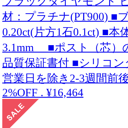
ブラックダイヤモンド ピ
材：プラチナ(PT900)
0.20ct(片方1石0.1ct)
3.1mm ■ポスト（芯）の
品質保証書付 ■シリコン
営業日を除き2-3週間前
2%OFF
.
¥16,464