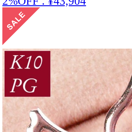
2%OFF
.
¥43,904