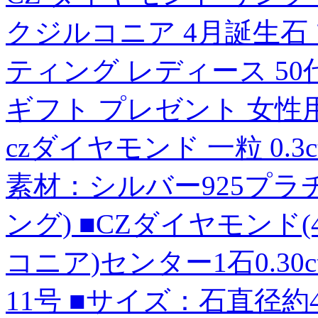
クジルコニア 4月誕生石
ティング レディース 50代 4
ギフト プレゼント 女性
czダイヤモンド 一粒 0.
素材：シルバー925プラ
ング) ■CZダイヤモン
コニア)センター1石0.30ct
11号 ■サイズ：石直径約