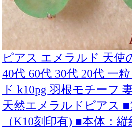
ピアス エメラルド 天使の
40代 60代 30代 20代
ド k10pg 羽根モチーフ
天然エメラルドピアス ■
（K10刻印有) ■本体：縦約