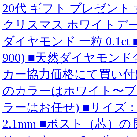
20代 ギフト プレゼント
クリスマス ホワイトデー
ダイヤモンド 一粒 0.1ct
900) ■天然ダイヤモンド合計2
カー協力価格にて買い付
のカラーはホワイト〜ブ
ラーはお任せ) ■サイズ：
2.1mm ■ポスト（芯）の