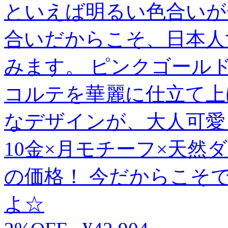
といえば明るい色合いが
合いだからこそ、日本人
みます。 ピンクゴール
コルテを華麗に仕立て上
なデザインが、大人可愛
10金×月モチーフ×天
の価格！ 今だからこそ
よ☆