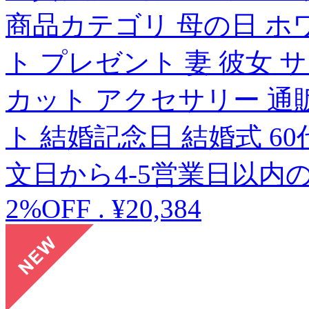
商品カテゴリ 母の日 ホ
ト プレゼント 妻 彼女 
カット アクセサリー 通
ト 結婚記念日 結婚式 60代 
文日から4-5営業日以内
2%OFF
.
¥20,384