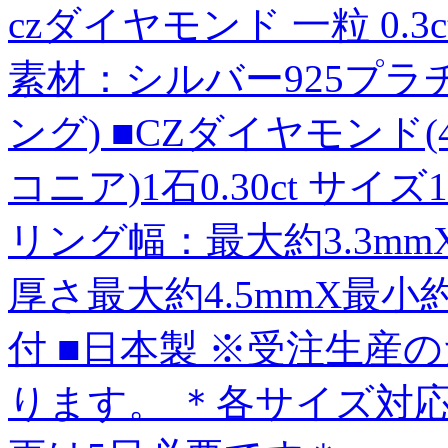
czダイヤモンド 一粒 0.
素材：シルバー925プラ
ング) ■CZダイヤモン
コニア)1石0.30ct サイ
リング幅：最大約3.3mm
厚さ最大約4.5mmX最小
付 ■日本製 ※受注生産
ります。 ＊各サイズ対