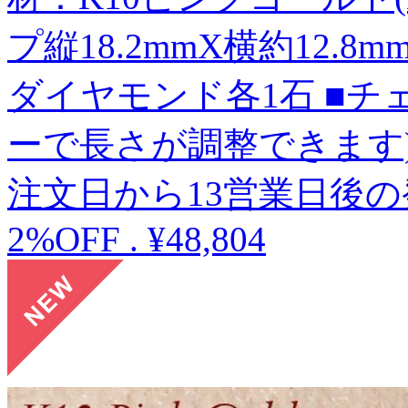
プ縦18.2mmX横約12.
ダイヤモンド各1石 ■チェ
ーで長さが調整できます)
注文日から13営業日後
2%OFF
.
¥48,804