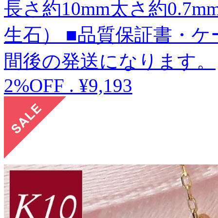
長さ約10mm太さ約0.7
生石） ■品質保証書・ケー
間後の発送になります。
2%OFF
.
¥9,193