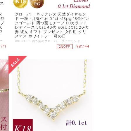
k
クローバー ネックレス 天然ダイヤモン
天然
ド 一粒 4月誕生石 0.1ct k18pg 18金ピン
ープ
クゴールド 四つ葉モチーフ 0.1カラット
0
レディース 50代 40代 60代 30代 20代
ギフ
妻 彼女 ギフト プレゼント 女性用 クリ
スマス ホワイトデー 母の日
一粒 ハート ネックレス 母の日 ■使用素材：K18ゴールド(K18)・K18ピンクゴールド(K18PG)刻印有り ■サイズ：トップ縦約13mmX横約9mm ■使用石：天然ダイヤモンド1石 0.30ct 刻印有 ■チェーン約40cm(3cmアジャスターで長さが調整できます） ■チェーンは、K18と同じ意味の”750”の刻印が入ります。 ■ご注文日から13営業日後の発送となります。 ■品質保証書・ケース付 ■鑑別書付き ■モニターの発色具合によって実際のものと色が異なる場合があります。 ■ギフト配送希望の場合、納品書・領収書は付属しておりません。 ■商品カテゴリ 母の日 ホワイトデー バレンタイン ギフト 妻へのプレゼント 彼女 サプライズ ジュエリー アクセサリー 通販 贈り物 クリスマスプレゼント 結婚記念日 結婚式 レディース 女性用 人気 セール おしゃれ 20代 30代 40代 50代 60代 K18 18金 ハート ダイヤモンド レディース ゴールド 送料無料 選び抜かれたダイヤモンドをセッティングした、オープンハートネックレスがK18PGにて登場。 大粒ダイヤ0.3ctを一粒セッティング。 ちょっと服装に気合を入れるだけで、ゴージャスな雰囲気に♪ メンズの方は、妻・彼女などお気に入りの人にプレゼントしてあげてください！クリスマスプレゼントやホワイトデーのお返しに。喜ばれること間違いなしでしょう！ 金の純度が高いK18タイプを使用しているため、変色しにくいのがポイント☆プラチナに負けない煌めき。 ダイヤモンドの永遠の輝きと、大人可愛いピンクゴールドのコントラストは見る者の目を惹きます♪ ダイヤモンドネックレスの中でもぷっくらと貴金属の量がたっぷり☆お試し価格で提供します！
K18 K18PG 四つ葉のクローバー ダイヤモンド 一粒 ペンダント ■使用素材：K18ゴールド(K18)・K18ピンクゴールド(K18)刻印有り ■サイズ：トップ縦約9.6mmX横約8mm厚さ約2.8mm ■使用石：天然ダイヤモンド1石0.1ct 刻印有 ■チェーン約40cm(3cmアジャスターで長さが調整できます） ■ペンダントトップ取り外し可能 ■品質保証書・ケース付 ■商品カテゴリ 母の日 ホワイトデー バレンタイン ギフト プレゼント 妻 彼女 サプライズ ジュエリー アクセサリー 通販 贈り物 クリスマスプレゼント 結婚記念日 結婚式 レディース 女性用 人気 セール おしゃれ 20代 30代 40代 50代 60代 ■ご注文日から13営業日後の発送となります。
,711
¥81,144
2%OFF