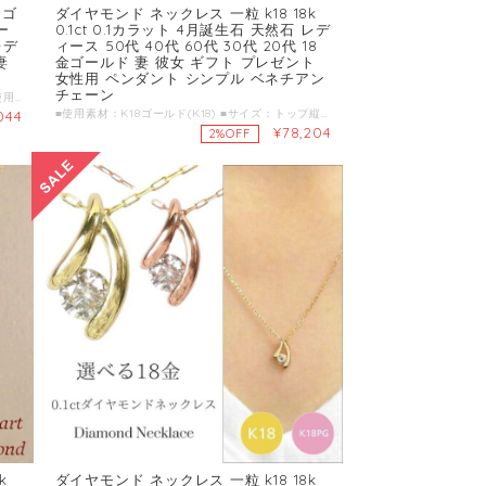
金ゴ
ダイヤモンド ネックレス 一粒 k18 18k
ー
0.1ct 0.1カラット 4月誕生石 天然石 レデ
レデ
ィース 50代 40代 60代 30代 20代 18
妻
金ゴールド 妻 彼女 ギフト プレゼント
女性用 ペンダント シンプル ベネチアン
チェーン
ハートダイヤモンドペンダント・ネックレス ■使用素材：K18ゴールド(K18) ■サイズ：トップ縦10mmX横約6.8mm厚さ約2.7mm ■使用石：天然ダイヤモンド2石0.10ct,0.01ct 刻印有 ■チェーン約40cm(3cmアジャスターで長さが調整できます) ■品質保証書・ケース付 ■ご注文日から13営業日後の発送となります。
■使用素材：K18ゴールド(K18) ■サイズ：トップ縦約9.7mmX横約4.9mm厚さ約3mm ■使用石：天然ダイヤモンド1石0.1ct 刻印有 ■チェーン約40cm(3cmアジャスターで長さが調整できます) ■品質保証書・ケース付 ■ご注文日から13営業日後の発送となります。
044
¥78,204
2%OFF
k
ダイヤモンド ネックレス 一粒 k18 18k