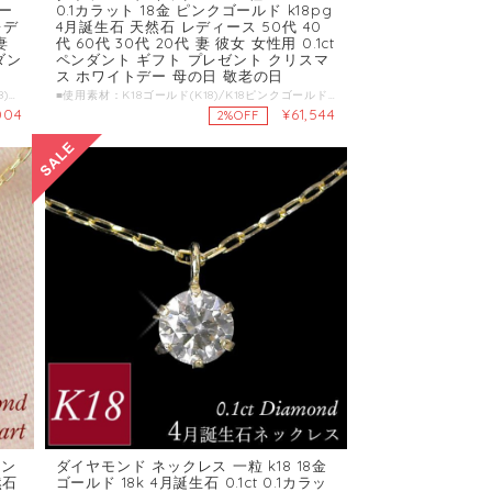
ゴー
0.1カラット 18金 ピンクゴールド k18pg
レデ
4月誕生石 天然石 レディース 50代 40
妻
代 60代 30代 20代 妻 彼女 女性用 0.1ct
ダン
ペンダント ギフト プレゼント クリスマ
ス ホワイトデー 母の日 敬老の日
ギフト プレゼント ■使用素材：K18ゴールド(K18)刻印有り ■サイズ：トップ縦約10mmX横約7mm厚さ約3.1mm ■使用石：天然ダイヤモンド1石0.1ct 刻印有 ■チェーン約40cm(3cmアジャスターで長さが調整できます) チェーン取り外し可 ■品質保証書・ケース付 ■モニターの発色具合によって実際のものと色が異なる場合があります。 ■ご注文日から13営業日後の発送となります。
■使用素材：K18ゴールド(K18)/K18ピンクゴールド(K18)刻印有り ■サイズ：トップ縦約8.7mmX横約5mm厚さ約2.5mm ■使用石：天然ダイヤモンド0.10ct 刻印有 ■チェーン約40cm(3cmアジャスターで長さが調整できます) ■品質保証書・ケース付 ■ペンダントトップ取り外し可能 ■モニターの発色具合によって実際のものと色が異なる場合があります。 ■ギフト配送希望の場合、納品書・領収書は付属しておりません。 ■商品カテゴリ 母の日 ホワイトデー バレンタイン ギフト プレゼント 妻 彼女 サプライズ ジュエリー アクセサリー 通販 贈り物 クリスマスプレゼント 結婚記念日 結婚式 レディース 女性用 人気 セール おしゃれ 20代 30代 40代 50代 60代 ■ご注文日から13営業日後の発送となります。
004
¥61,544
2%OFF
ィン
ダイヤモンド ネックレス 一粒 k18 18金
然石
ゴールド 18k 4月誕生石 0.1ct 0.1カラッ